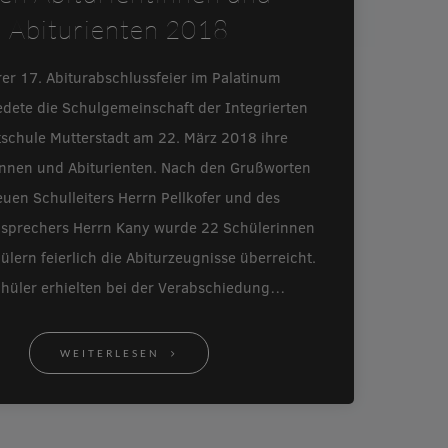
Abiturienten 2018
rer 17. Abiturabschlussfeier im Palatinum
edete die Schulgemeinschaft der Integrierten
schule Mutterstadt am 22. März 2018 ihre
innen und Abiturienten. Nach den Grußworten
uen Schulleiters Herrn Pellkofer und des
nsprechers Herrn Kany wurde 22 Schülerinnen
lern feierlich die Abiturzeugnisse überreicht.
chüler erhielten bei der Verabschiedung…
WEITERLESEN