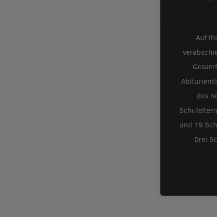
Auf ih
verabschi
Gesamt
Abiturient
des ne
Schulelter
und 19 Schü
Drei S