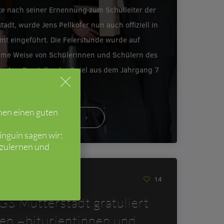
e nach seiner Ernennung zum Schulleiter der
tadt, wurde Jens Pellkofer nun auch offiziell in
mt eingeführt. Die Feierstunde wurde auf
ame Weise von Schülerinnen und Schülern des
faches Darstellendes Spiel aus dem Jahrgang 7
eröffnet.…
hen einen guten
WEITERLESEN
nguin sagen wir:
nzulernen und
018
14
GS Mutterstadt gratuliert
ren Abiturientinnen und