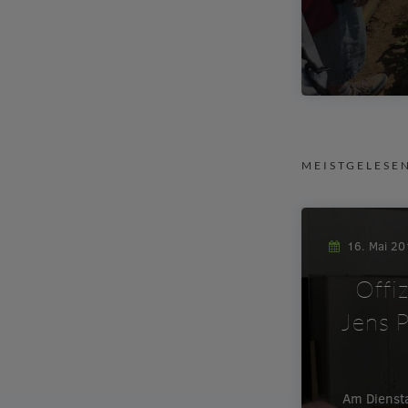
MEISTGELESE
16. Mai 2
Offi
Jens P
Am Dienst