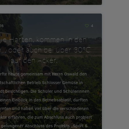
026
4
ie Harten, kommen in den
… oder auch bei über 30°C
auf den Acker.
urfte heute gemeinsam mit Herrn Oswald den
tschaftlichen Betrieb Schlosser Gemüse in
adt besichtigen. Die Schüler und Schülerinnen
inen Einblick in den Betriebsablauf, durften
ernten und haben viel über die verschiedenen
te erfahren, die zum Abschluss auch probiert
 gelungener Abschluss des Projekts „Sport &…