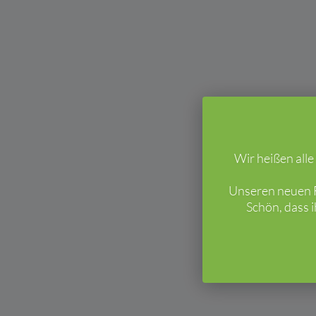
Wir heißen all
Unseren neuen F
Schön, dass 