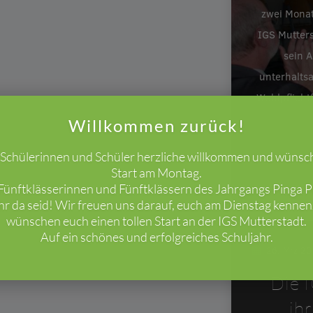
zwei Monat
IGS Mutters
sein A
unterhalts
Wahlpflicht
Willkommen zurück!
e Schülerinnen und Schüler herzliche willkommen und wünsc
Start am Montag.
ünftklässerinnen und Fünftklässern des Jahrgangs Pinga Pi
ihr da seid! Wir freuen uns darauf, euch am Dienstag kenne
wünschen euch einen tollen Start an der IGS Mutterstadt.
Auf ein schönes und erfolgreiches Schuljahr.
26. Mrz 2
Die I
ih