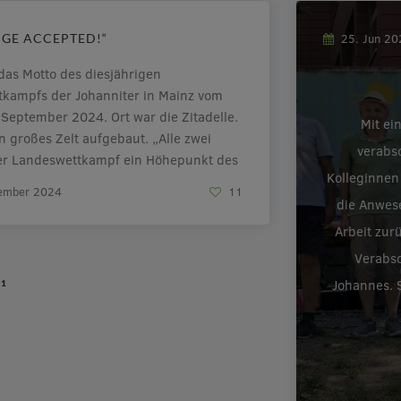
GE ACCEPTED!“
25. Jun 2
 das Motto des diesjährigen
kampfs der Johanniter in Mainz vom
. September 2024. Ort war die Zitadelle.
Mit ei
n großes Zelt aufgebaut. „Alle zwei
verabs
der Landeswettkampf ein Höhepunkt des
Kolleginnen
bens der Johanniter-Unfall-Hilfe e. V.
tember 2024
11
fairen Ringen um Höchstleistungen
die Anwes
 Johanniter […]
Arbeit zur
Verabsc
Johannes. S
/
1