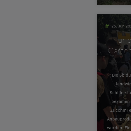
25. Jun 2
Nur d
Garten
Die 5b d
landwir
Schifferst
bekamen e
Zucchini 
Anbauproduk
wurden. Ein