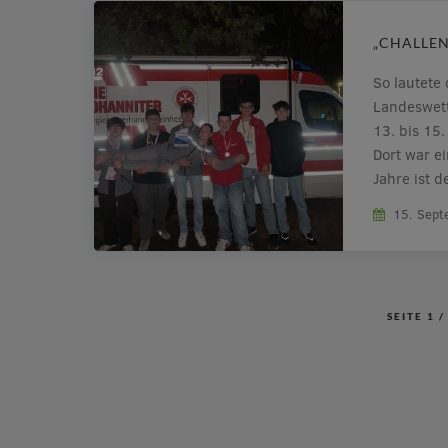
„CHALLEN
So lautete
Landeswett
13. bis 15
Dort war ei
Jahre ist 
Verbandsle
15. Sep
(JUH). Im 
stellen die
SEITE
1