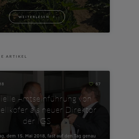
WEITERLESEN
NE ARTIKEL
018
67
zielle Amtseinführung von
ellkofer als neuer Direktor
der IGS
ag, dem 15. Mai 2018, fast auf den Tag genau