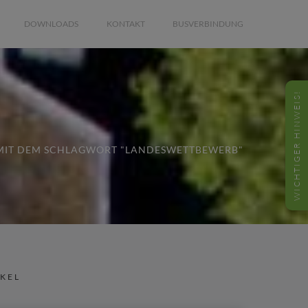
DOWNLOADS
KONTAKT
BUSVERBINDUNG
WICHTIGER HINWEIS!
 MIT DEM SCHLAGWORT "LANDESWETTBEWERB"
IKEL