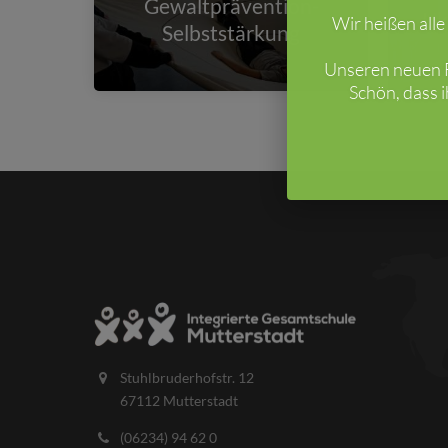
Gewaltprävention-
Uk
Wir heißen all
Selbststärkung
Unseren neuen F
Schön, dass 
Stuhlbruderhofstr. 12
67112 Mutterstadt
(06234) 94 62 0