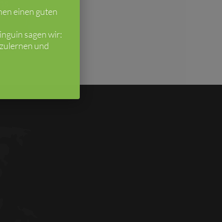
ns
hen einen guten
nguin sagen wir:
nzulernen und