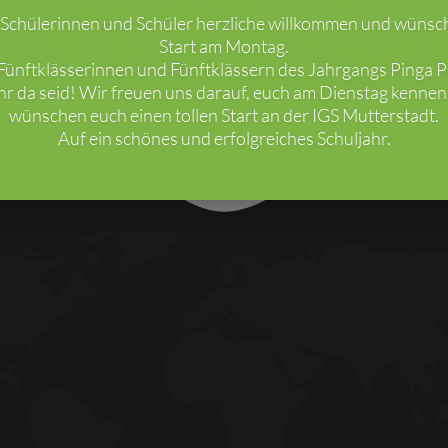
Friedensplakat Lio
raineunterstützung
e Schülerinnen und Schüler herzliche willkommen und wünsc
International
Start am Montag.
ünftklässerinnen und Fünftklässern des Jahrgangs Pinga Pi
ihr da seid! Wir freuen uns darauf, euch am Dienstag kenne
wünschen euch einen tollen Start an der IGS Mutterstadt.
Auf ein schönes und erfolgreiches Schuljahr.
BACK TO TOP