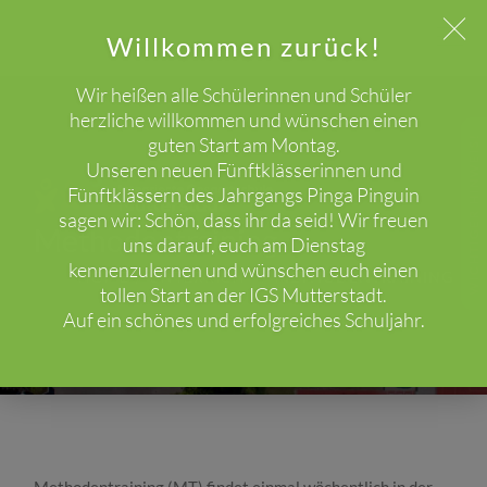
Willkommen zurück!
Wir heißen alle Schülerinnen und Schüler
herzliche willkommen und wünschen einen
guten Start am Montag.
WICHTIGER HINWEIS!
Unseren neuen Fünftklässerinnen und
Fünftklässern des Jahrgangs Pinga Pinguin
sagen wir: Schön, dass ihr da seid! Wir freuen
Methodentraining
uns darauf, euch am Dienstag
kennenzulernen und wünschen euch einen
HOME
UNTERRICHT
METHODENTRAINING
tollen Start an der IGS Mutterstadt.
Auf ein schönes und erfolgreiches Schuljahr.