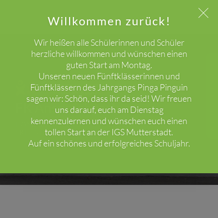
Willkommen zurück!
Wir heißen alle Schülerinnen und Schüler
herzliche willkommen und wünschen einen
guten Start am Montag.
WICHTIGER HINWEIS!
Unseren neuen Fünftklässerinnen und
Fünftklässern des Jahrgangs Pinga Pinguin
sagen wir: Schön, dass ihr da seid! Wir freuen
FK Ansprechpartner
uns darauf, euch am Dienstag
kennenzulernen und wünschen euch einen
HOME
UNSERE SCHULE
PERSONEN
tollen Start an der IGS Mutterstadt.
FREUNDESKREIS
ANSPRECHPARTNER
Auf ein schönes und erfolgreiches Schuljahr.