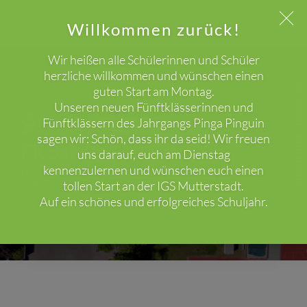
Willkommen zurück!
Wir heißen alle Schülerinnen und Schüler
herzliche willkommen und wünschen einen
guten Start am Montag.
WICHTIGER HINWEIS!
Unseren neuen Fünftklässerinnen und
Fünftklässern des Jahrgangs Pinga Pinguin
sagen wir: Schön, dass ihr da seid! Wir freuen
FK Satzung
uns darauf, euch am Dienstag
kennenzulernen und wünschen euch einen
HOME
UNSERE SCHULE
PERSONEN
tollen Start an der IGS Mutterstadt.
FREUNDESKREIS
SATZUNG
Auf ein schönes und erfolgreiches Schuljahr.