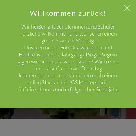
Willkommen zurück!
Wir heißen alle Schülerinnen und Schüler
herzliche willkommen und wünschen einen
guten Start am Montag.
WICHTIGER HINWEIS!
Unseren neuen Fünftklässerinnen und
Fünftklässern des Jahrgangs Pinga Pinguin
sagen wir: Schön, dass ihr da seid! Wir freuen
Elternabende-
uns darauf, euch am Dienstag
>WPF+Differenzierung
kennenzulernen und wünschen euch einen
tollen Start an der IGS Mutterstadt.
HOME
ELTERNABENDE->WPF+DIFFERENZIERUNG
Auf ein schönes und erfolgreiches Schuljahr.