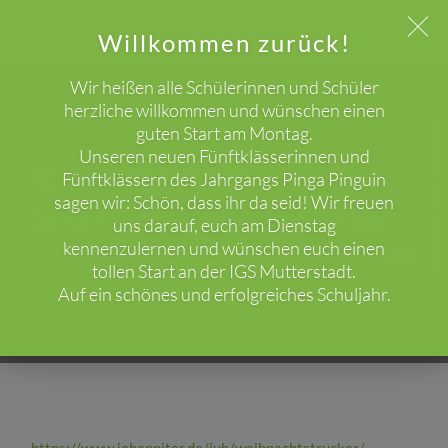
Willkommen zurück!
Wir heißen alle Schülerinnen und Schüler
herzliche willkommen und wünschen einen
guten Start am Montag.
WICHTIGER HINWEIS!
Unseren neuen Fünftklässerinnen und
Fünftklässern des Jahrgangs Pinga Pinguin
sagen wir: Schön, dass ihr da seid! Wir freuen
Johanniter Weihnachtstruck
uns darauf, euch am Dienstag
kennenzulernen und wünschen euch einen
HOME
JOHANNITER WEIHNACHTSTRUCK
tollen Start an der IGS Mutterstadt.
Auf ein schönes und erfolgreiches Schuljahr.