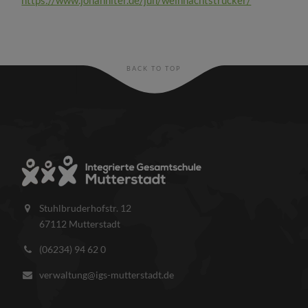
https://www.johanniter.de/juh/weihnachtstrucker/
BACK TO TOP
Stuhlbruderhofstr. 12
67112 Mutterstadt
(06234) 94 62 0
verwaltung@igs-mutterstadt.de