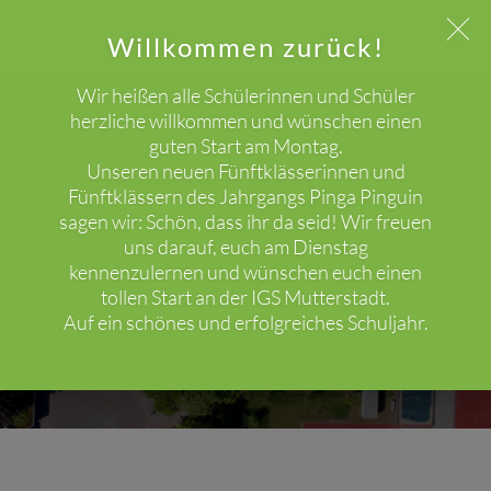
Willkommen zurück!
Wir heißen alle Schülerinnen und Schüler
herzliche willkommen und wünschen einen
guten Start am Montag.
WICHTIGER HINWEIS!
Unseren neuen Fünftklässerinnen und
Fünftklässern des Jahrgangs Pinga Pinguin
sagen wir: Schön, dass ihr da seid! Wir freuen
Momente unseres
uns darauf, euch am Dienstag
Schullebens
kennenzulernen und wünschen euch einen
tollen Start an der IGS Mutterstadt.
HOME
MOMENTE UNSERES SCHULLEBENS
Auf ein schönes und erfolgreiches Schuljahr.