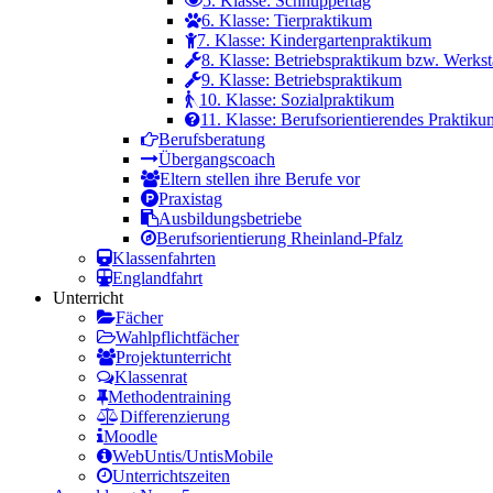
5. Klasse: Schnuppertag
6. Klasse: Tierpraktikum
7. Klasse: Kindergartenpraktikum
8. Klasse: Betriebspraktikum bzw. Werkst
9. Klasse: Betriebspraktikum
10. Klasse: Sozialpraktikum
11. Klasse: Berufsorientierendes Praktiku
Berufsberatung
Übergangscoach
Eltern stellen ihre Berufe vor
Praxistag
Ausbildungsbetriebe
Berufsorientierung Rheinland-Pfalz
Klassenfahrten
Englandfahrt
Unterricht
Fächer
Wahlpflichtfächer
Projektunterricht
Klassenrat
Methodentraining
Differenzierung
Moodle
WebUntis/UntisMobile
Unterrichtszeiten