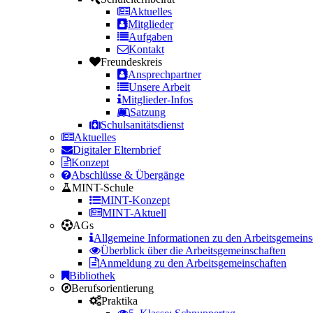
Aktuelles
Mitglieder
Aufgaben
Kontakt
Freundeskreis
Ansprechpartner
Unsere Arbeit
Mitglieder-Infos
Satzung
Schulsanitätsdienst
Aktuelles
Digitaler Elternbrief
Konzept
Abschlüsse & Übergänge
MINT-Schule
MINT-Konzept
MINT-Aktuell
AGs
Allgemeine Informationen zu den Arbeitsgemeins
Überblick über die Arbeitsgemeinschaften
Anmeldung zu den Arbeitsgemeinschaften
Bibliothek
Berufsorientierung
Praktika