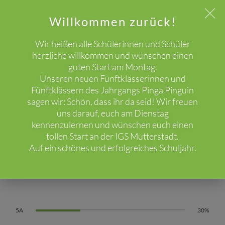
Willkommen zurück!
Wir heißen alle Schülerinnen und Schüler
herzliche willkommen und wünschen einen
guten Start am Montag.
WICHTIGER HINWEIS!
Unseren neuen Fünftklässerinnen und
Test
Fünftklässern des Jahrgangs Pinga Pinguin
sagen wir: Schön, dass ihr da seid! Wir freuen
HOME
TEST
uns darauf, euch am Dienstag
kennenzulernen und wünschen euch einen
tollen Start an der IGS Mutterstadt.
Auf ein schönes und erfolgreiches Schuljahr.
5A
30%