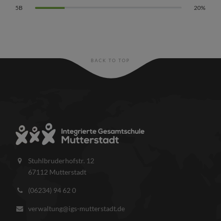
5B
20%
BACK TO TOP
Stuhlbruderhofstr. 12
67112 Mutterstadt
(06234) 94 62 0
verwaltung@igs-mutterstadt.de