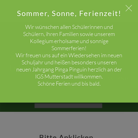
Sommer, Sonne, Ferienzeit!
Wir wünschen allen Schülerinnen und
Schülern, ihren Familien sowie unserem
Kollegium erholsame und sonnige
WICHTIGER HINWEIS!
Sommerferien!
Wir freuen uns auf ein Wiedersehen im neuen
Schuljahr und heißen besonders unseren
Leben an Land
neuen Jahrgang Pinga Pinguin herzlich an der
IGS Mutterstadt willkommen.
HOME
LEBEN AN LAND
Schöne Ferien und bis bald.
Bitte Anklicken...