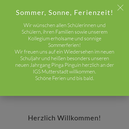
Sommer, Sonne, Ferienzeit!
Wir wünschen allen Schülerinnen und
Schülern, ihren Familien sowie unserem
Kollegium erholsame und sonnige
WICHTIGER HINWEIS!
Sommerferien!
Musik
Wir freuen uns auf ein Wiedersehen im neuen
Schuljahr und heißen besonders unseren
HOME
MUSIK
neuen Jahrgang Pinga Pinguin herzlich an der
IGS Mutterstadt willkommen.
Schöne Ferien und bis bald.
Herzlich Willkommen!