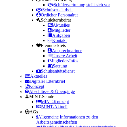
Schülervertretung stellt sich vor
Schulsozialarbeit
Örtlicher Personalrat
Schulelternbeirat
Aktuelles
Mitglieder
Aufgaben
Kontakt
Freundeskreis
Ansprechpartner
Unsere Arbeit
Mitglieder-Infos
Satzung
Schulsanitätsdienst
Aktuelles
Digitaler Elternbrief
Konzept
Abschlüsse & Übergänge
MINT-Schule
MINT-Konzept
MINT-Aktuell
AGs
Allgemeine Informationen zu den
Arbeitsgemeinschaften