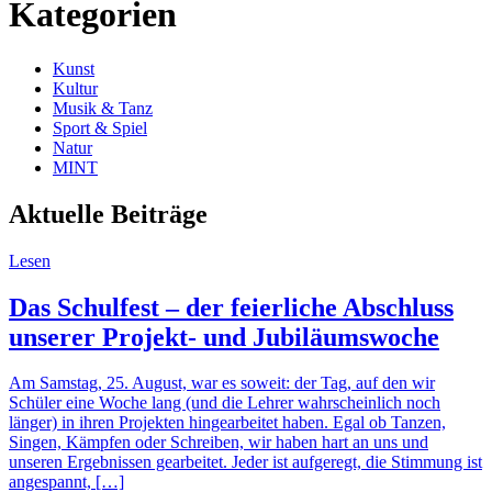
Kategorien
Kunst
Kultur
Musik & Tanz
Sport & Spiel
Natur
MINT
Aktuelle Beiträge
Lesen
Das Schulfest – der feierliche Abschluss
unserer Projekt- und Jubiläumswoche
Am Samstag, 25. August, war es soweit: der Tag, auf den wir
Schüler eine Woche lang (und die Lehrer wahrscheinlich noch
länger) in ihren Projekten hingearbeitet haben. Egal ob Tanzen,
Singen, Kämpfen oder Schreiben, wir haben hart an uns und
unseren Ergebnissen gearbeitet. Jeder ist aufgeregt, die Stimmung ist
angespannt, […]