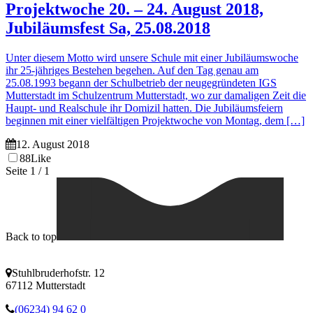
Projektwoche 20. – 24. August 2018,
Jubiläumsfest Sa, 25.08.2018
Unter diesem Motto wird unsere Schule mit einer Jubiläumswoche
ihr 25-jähriges Bestehen begehen. Auf den Tag genau am
25.08.1993 begann der Schulbetrieb der neugegründeten IGS
Mutterstadt im Schulzentrum Mutterstadt, wo zur damaligen Zeit die
Haupt- und Realschule ihr Domizil hatten. Die Jubiläumsfeiern
beginnen mit einer vielfältigen Projektwoche von Montag, dem […]
12. August 2018
88
Like
Seite
1
/
1
Back to top
Stuhlbruderhofstr. 12
67112 Mutterstadt
(06234) 94 62 0