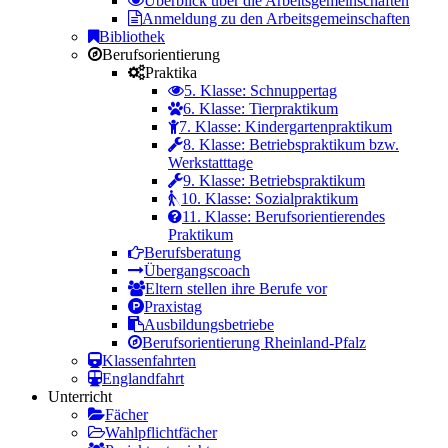
Überblick über die Arbeitsgemeinschaften
Anmeldung zu den Arbeitsgemeinschaften
Bibliothek
Berufsorientierung
Praktika
5. Klasse: Schnuppertag
6. Klasse: Tierpraktikum
7. Klasse: Kindergartenpraktikum
8. Klasse: Betriebspraktikum bzw.
Werkstatttage
9. Klasse: Betriebspraktikum
10. Klasse: Sozialpraktikum
11. Klasse: Berufsorientierendes
Praktikum
Berufsberatung
Übergangscoach
Eltern stellen ihre Berufe vor
Praxistag
Ausbildungsbetriebe
Berufsorientierung Rheinland-Pfalz
Klassenfahrten
Englandfahrt
Unterricht
Fächer
Wahlpflichtfächer