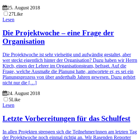
25. August 2018
27
Like
Lesen
Die Projektwoche – eine Frage der
Organisation
Die Projektwoche ist sehr vielseitig und aufwändig gestaltet, aber
wer steckt eigentlich hinter der Organisation? Dazu haben wir Herrn
Kirch, einen der Lehrer im Organisationsteam, befragt. Auf die
Frage, welche Ausmaße die Planung hatte, antwortete er, es sei ein
Planungsprozess von über anderthalb Jahren gewesen. Dazu gehört
nicht nur die […]
24. August 2018
5
Like
Lesen
Letzte Vorbereitungen für das Schulfest
In allen Projekten strengen sich die Teilnehmer/innen am letzten Tag
der Projektwoche noch einmal richtig an. Wir Rasenden Reporter