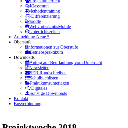
Projektunterricht
Klassenrat
Methodentraining
Differenzierung
Moodle
WebUntis/UntisMobile
Unterrichtszeiten
Anmeldung Neue 5
Oberstufe
Informationen zur Oberstufe
Betriebspraktikum
Downloads
Antrag auf Beurlaubung vom Unterricht
Newsletter
SEB Rundschreiben
Schulbuchlisten
Praktikumsunterlagen
Digitales
Sonstige Downloads
Kontakt
Busverbindung
Projektwoche 2018