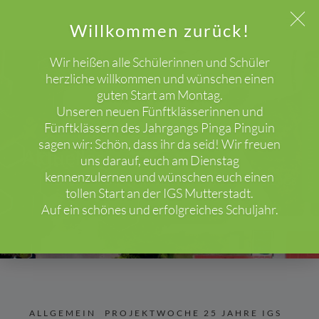
Willkommen zurück!
Wir heißen alle Schülerinnen und Schüler
herzliche willkommen und wünschen einen
guten Start am Montag.
WICHTIGER HINWEIS!
Unseren neuen Fünftklässerinnen und
Fünftklässern des Jahrgangs Pinga Pinguin
sagen wir: Schön, dass ihr da seid! Wir freuen
Aktuelles
uns darauf, euch am Dienstag
kennenzulernen und wünschen euch einen
HOME
BLOG
PROJEKTWOCHE 25 JAHRE IGS
tollen Start an der IGS Mutterstadt.
Auf ein schönes und erfolgreiches Schuljahr.
ALLGEMEIN
PROJEKTWOCHE 25 JAHRE IGS