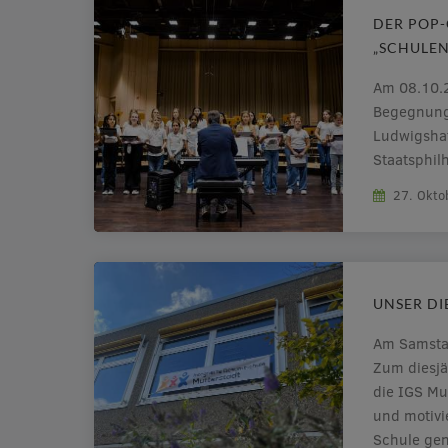
DER POP-
„SCHULEN
Am 08.10.
Begegnungs
Ludwigshaf
Staatsphil
Schüler/in
27. Okto
einmal ein
gemeinsame
Anschließ
nach Ludwi
UNSER DI
Am Samstag
Zum diesjä
die IGS Mut
und motivi
Schule gen