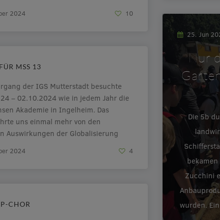
Eltern- und Schülertaxis, die
ber 2024
10
durch den Unterricht und über das
ulgelände angeboten […]
25. Jun 2
Nur d
FÜR MSS 13
Garten
hrgang der IGS Mutterstadt besuchte
24 – 02.10.2024 wie in jedem Jahr die
ansen Akademie in Ingelheim. Das
Die 5b d
hrte uns einmal mehr von den
landwir
n Auswirkungen der Globalisierung
Auswirkungen auf die Länder des
Schifferst
ber 2024
4
üdens zu den Beispielen Indien und
bekamen e
em Partnerland […]
Zucchini 
Anbauproduk
OP-CHOR
wurden. Ein