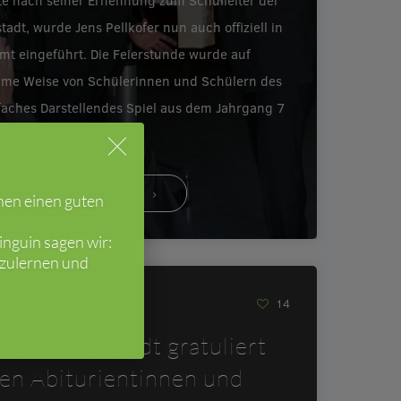
e nach seiner Ernennung zum Schulleiter der
tadt, wurde Jens Pellkofer nun auch offiziell in
mt eingeführt. Die Feierstunde wurde auf
ame Weise von Schülerinnen und Schülern des
faches Darstellendes Spiel aus dem Jahrgang 7
eröffnet.…
WEITERLESEN
hen einen guten
nguin sagen wir:
nzulernen und
018
14
GS Mutterstadt gratuliert
ren Abiturientinnen und