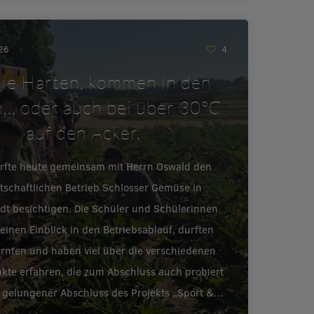
026
4
ie Harten, kommen in den
… oder auch bei über 30°C
auf den Acker.
urfte heute gemeinsam mit Herrn Oswald den
tschaftlichen Betrieb Schlosser Gemüse in
adt besichtigen. Die Schüler und Schülerinnen
inen Einblick in den Betriebsablauf, durften
ernten und haben viel über die verschiedenen
te erfahren, die zum Abschluss auch probiert
 gelungener Abschluss des Projekts „Sport &…