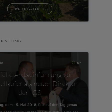
WEITERLESEN
NE ARTIKEL
018
67
zielle Amtseinführung von
ellkofer als neuer Direktor
der IGS
ag, dem 15. Mai 2018, fast auf den Tag genau