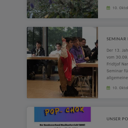
hatten die 
10. Okto
Führungen 
ganze Sch
SEMINAR 
Der 13. Ja
vom 30.09.
Fridtjof N
Seminar fü
allgemeine
und deren 
10. Okto
globalen S
Ruanda, d
UNSER P