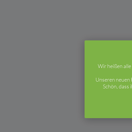
Wir heißen all
Unseren neuen F
Schön, dass 