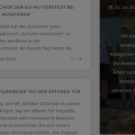
CHOR DER IGS MUTTERSTADT BEI
25. Jun 2
 MUSIZIEREN“
2024 war der Schulchor beim
konzert „Schulen musizieren“ in
Mit ei
en am Rhein in der
verabs
harmonie. An diesem Tag hatten die
Kolleginnen
nen nach der 5. Stunde zunächst noch
ber 2024
13
e Chorprobe in der Schule, ein
die Anwes
s Mittagessen von Bio-Dieter.
Arbeit zur
end fuhren wir zusammen mit dem Bus
Verabsc
gshafen in die […]
Johannes. S
ESJÄHRIGER TAG DER OFFENEN TÜR
, den 05. Oktober 2024 war es soweit:
hrigen Tag der offenen Tür begrüßte
terstadt viele interessierte Besucher
erte Grundschüler, die sich unsere
auer anschauen wollten. Viel Zustrom