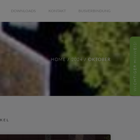
DOWNLOADS
KONTAKT
BUSVERBINDUNG
WICHTIGER HINWEIS!
HOME
2024
OKTOBER
IKEL