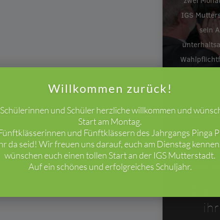
zwei Monat
IGS Mutters
sein A
unterhalts
Wahlpflicht
Willkommen zurück!
e Schülerinnen und Schüler herzliche willkommen und wünsc
Start am Montag.
ünftklässerinnen und Fünftklässern des Jahrgangs Pinga Pi
ihr da seid! Wir freuen uns darauf, euch am Dienstag kenne
wünschen euch einen tollen Start an der IGS Mutterstadt.
Auf ein schönes und erfolgreiches Schuljahr.
26. Mrz 2
Die I
ih