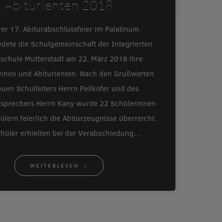
Abiturienten 2018
rer 17. Abiturabschlussfeier im Palatinum
edete die Schulgemeinschaft der Integrierten
schule Mutterstadt am 22. März 2018 ihre
innen und Abiturienten. Nach den Grußworten
uen Schulleiters Herrn Pellkofer und des
nsprechers Herrn Kany wurde 22 Schülerinnen
lern feierlich die Abiturzeugnisse überreicht.
chüler erhielten bei der Verabschiedung…
WEITERLESEN