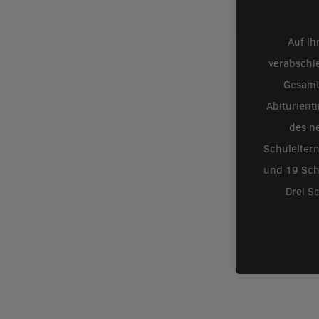
Auf ih
verabschi
Gesamt
Abiturient
des ne
Schulelter
und 19 Schü
Drei S