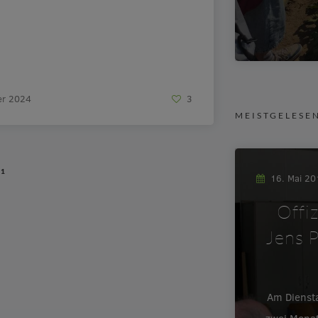
er 2024
3
MEISTGELESE
/
1
16. Mai 2
Offi
Jens P
Am Dienst