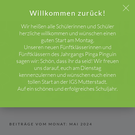
Willkommen zurück!
Wir heißen alle Schülerinnen und Schüler
herzliche willkommen und wünschen einen
guten Start am Montag.
WICHTIGER HINWEIS!
Unseren neuen Fünftklässerinnen und
Beiträge
Fünftklässern des Jahrgangs Pinga Pinguin
sagen wir: Schön, dass ihr da seid! Wir freuen
uns darauf, euch am Dienstag
HOME
2024
MAI
kennenzulernen und wünschen euch einen
tollen Start an der IGS Mutterstadt.
Auf ein schönes und erfolgreiches Schuljahr.
BEITRÄGE VOM MONAT:
MAI 2024