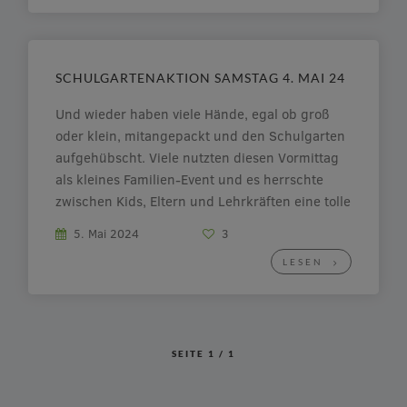
Fragen zum Nahverkehr, Wählen ab 16,
Arbeitsweise eines Abgeordneten und […]
SCHULGARTENAKTION SAMSTAG 4. MAI 24
Und wieder haben viele Hände, egal ob groß
oder klein, mitangepackt und den Schulgarten
aufgehübscht. Viele nutzten diesen Vormittag
als kleines Familien-Event und es herrschte
zwischen Kids, Eltern und Lehrkräften eine tolle
Atmosphäre. Ein Übersichtsplan vom Garten
5. Mai 2024
3
hat einen Rahmen bekommen und hängt jetzt
LESEN
direkt am Eingang. Baumstämme wurden mit
[…]
SEITE
1
/
1