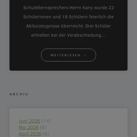
Schulelternsprechers Herrn Kany wurde 22
Schülerinnen und 19 Schülern feierlich die
Abiturzeugnisse überreicht. Drei Schüler
erhielten bei der Verabschiedung…
WEITERLESEN
ARCHIV
Juni 2026
(14)
Mai 2026
(6)
April 2026
(6)