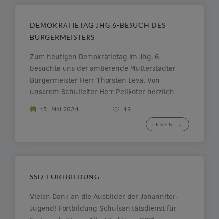
DEMOKRATIETAG JHG.6-BESUCH DES
BÜRGERMEISTERS
Zum heutigen Demokratietag im Jhg. 6
besuchte uns der amtierende Mutterstadter
Bürgermeister Herr Thorsten Leva. Von
unserem Schulleiter Herr Pellkofer herzlich
begrüßt und von unseren Schülern zunächst
15. Mai 2024
13
zurückhaltend, dann umso intensiver mit
LESEN
Fragen konfrontiert bereicherte er mit seinen
ausführlichen Antworten den Demokratietag
und ergänzte diesen durch eine Einladung in
das […]
SSD-FORTBILDUNG
Vielen Dank an die Ausbilder der Johanniter-
Jugend! Fortbildung Schulsanitätsdienst für