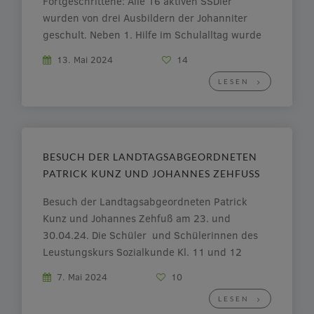
Fortgeschrittene: Alle 16 aktiven SSDler
wurden von drei Ausbildern der Johanniter
geschult. Neben 1. Hilfe im Schulalltag wurde
auch die Versorgung schwerer (stark
13. Mai 2024
14
blutender) Verletzungen trainiert, wie die Fotos
LESEN
zeigen. Ebenfalls wiederholt haben wir den
Einsatz eines Defibrillators. Das weitere […]
BESUCH DER LANDTAGSABGEORDNETEN
PATRICK KUNZ UND JOHANNES ZEHFUSS
Besuch der Landtagsabgeordneten Patrick
Kunz und Johannes Zehfuß am 23. und
30.04.24. Die Schüler und Schülerinnen des
Leustungskurs Sozialkunde Kl. 11 und 12
debattierten am 23.04. mit Herrn Kunz
7. Mai 2024
10
ausführlich über Kommunal-, Landes- und
LESEN
Europa -Politik. Dabei beantwortete Herr Kunz