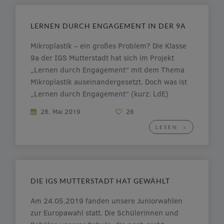
LERNEN DURCH ENGAGEMENT IN DER 9A
Mikroplastik – ein großes Problem? Die Klasse
9a der IGS Mutterstadt hat sich im Projekt
„Lernen durch Engagement“ mit dem Thema
Mikroplastik auseinandergesetzt. Doch was ist
„Lernen durch Engagement“ (kurz: LdE)
überhaupt? „Lernen durch Engagement“ ist
28. Mai 2019
26
ein bundesweites Netzwerk, in dem sich
LESEN
Schulklassen mit bestimmten Themen
befassen und diese anschließend […]
DIE IGS MUTTERSTADT HAT GEWÄHLT
Am 24.05.2019 fanden unsere Juniorwahlen
zur Europawahl statt. Die Schülerinnen und