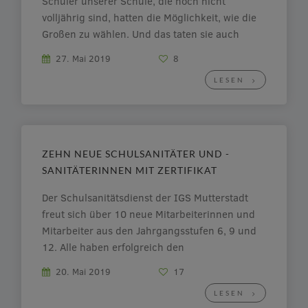
Schüler unserer Schule, die noch nicht
volljährig sind, hatten die Möglichkeit, wie die
Großen zu wählen. Und das taten sie auch
reichlich, da fast alle Klassen vollständig
27. Mai 2019
8
wählten, was natürlich sehr gut für unsere
LESEN
Statistiken ist. Zunächst kamen die […]
ZEHN NEUE SCHULSANITÄTER UND -
SANITÄTERINNEN MIT ZERTIFIKAT
Der Schulsanitätsdienst der IGS Mutterstadt
freut sich über 10 neue Mitarbeiterinnen und
Mitarbeiter aus den Jahrgangsstufen 6, 9 und
12. Alle haben erfolgreich den
Schulsanitätsdienstlehrgang abgeschlossen
20. Mai 2019
17
und ein Zertifikat erhalten! Auf dem Foto seht
LESEN
ihr die Teilnehmer/innen des