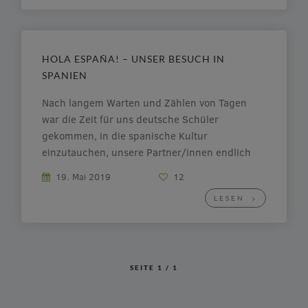
Schulsanitätslehrgangs 2019. Der Lehrgang
umfasst 24 Unterrichtseinheiten, aufgeteilt auf
drei ganze Tage, […]
HOLA ESPAÑA! – UNSER BESUCH IN
SPANIEN
Nach langem Warten und Zählen von Tagen
war die Zeit für uns deutsche Schüler
gekommen, in die spanische Kultur
einzutauchen, unsere Partner/innen endlich
wieder zu sehen und mit ihnen das spanische
19. Mai 2019
12
Leben kennenzulernen. Wir waren gespannt
LESEN
auf die gemeinsame Zeit, die uns erwartete,
und traten am 7. Mai 2019 unsere […]
SEITE
1
/
1