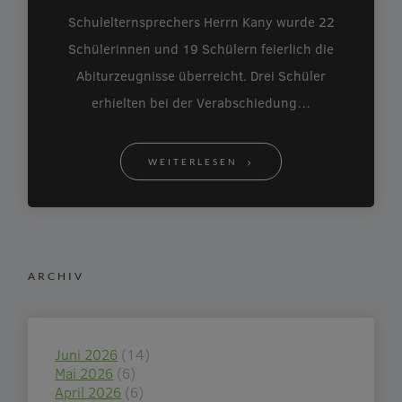
Schulelternsprechers Herrn Kany wurde 22
Schülerinnen und 19 Schülern feierlich die
Abiturzeugnisse überreicht. Drei Schüler
erhielten bei der Verabschiedung…
WEITERLESEN
ARCHIV
Juni 2026
(14)
Mai 2026
(6)
April 2026
(6)