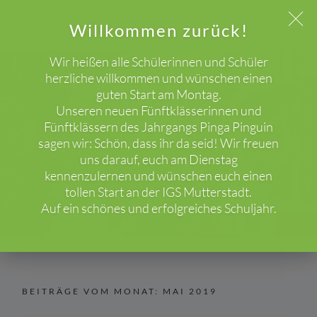
Willkommen zurück!
Wir heißen alle Schülerinnen und Schüler
herzliche willkommen und wünschen einen
guten Start am Montag.
WICHTIGER HINWEIS!
Unseren neuen Fünftklässerinnen und
Beiträge
Fünftklässern des Jahrgangs Pinga Pinguin
sagen wir: Schön, dass ihr da seid! Wir freuen
uns darauf, euch am Dienstag
HOME
2019
MAI
kennenzulernen und wünschen euch einen
tollen Start an der IGS Mutterstadt.
Auf ein schönes und erfolgreiches Schuljahr.
BEITRÄGE VOM MONAT:
MAI 2019