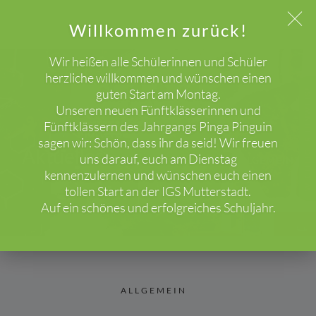
Willkommen zurück!
Wir heißen alle Schülerinnen und Schüler
herzliche willkommen und wünschen einen
guten Start am Montag.
WICHTIGER HINWEIS!
Unseren neuen Fünftklässerinnen und
Fünftklässern des Jahrgangs Pinga Pinguin
sagen wir: Schön, dass ihr da seid! Wir freuen
Aktuelles
uns darauf, euch am Dienstag
HOME
BLOG
ALLGEMEIN
kennenzulernen und wünschen euch einen
tollen Start an der IGS Mutterstadt.
Auf ein schönes und erfolgreiches Schuljahr.
ALLGEMEIN