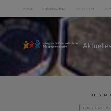
HOME
UNSERE SCHULE
UNTERRICHT
ANM
Aktuelle
ALLGEME
ZURÜCK ZUR Ü