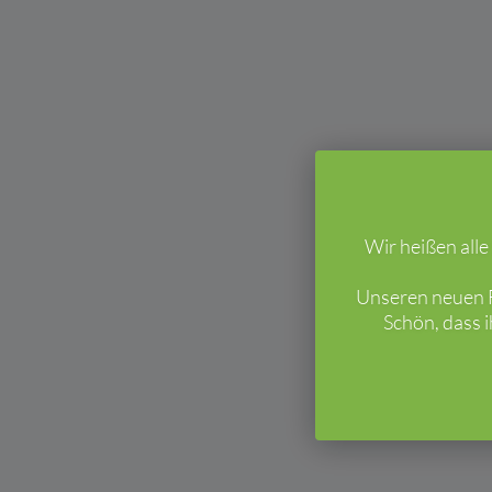
Wir heißen all
Unseren neuen F
Schön, dass 