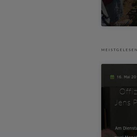
MEISTGELESE
16. Mai 2
Offi
Jens P
Am Dienst