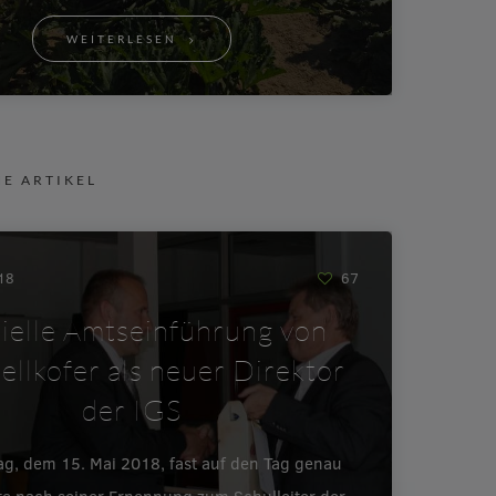
WEITERLESEN
NE ARTIKEL
018
67
zielle Amtseinführung von
ellkofer als neuer Direktor
der IGS
ag, dem 15. Mai 2018, fast auf den Tag genau