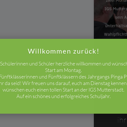
zwei Monat
IGS Mutters
sein A
unterhalts
Wahlpflicht
Willkommen zurück!
e Schülerinnen und Schüler herzliche willkommen und wünsc
Start am Montag.
ünftklässerinnen und Fünftklässern des Jahrgangs Pinga Pi
ihr da seid! Wir freuen uns darauf, euch am Dienstag kenne
wünschen euch einen tollen Start an der IGS Mutterstadt.
Auf ein schönes und erfolgreiches Schuljahr.
26. Mrz 2
Die I
ih