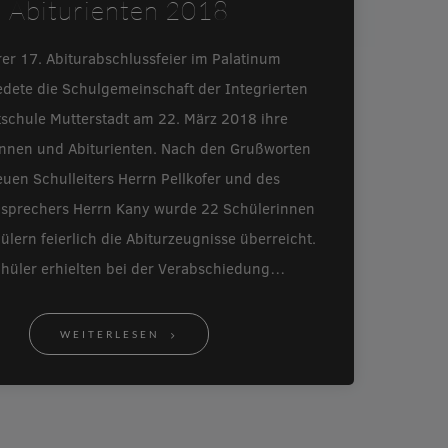
Abiturienten 2018
rer 17. Abiturabschlussfeier im Palatinum
edete die Schulgemeinschaft der Integrierten
schule Mutterstadt am 22. März 2018 ihre
innen und Abiturienten. Nach den Grußworten
uen Schulleiters Herrn Pellkofer und des
nsprechers Herrn Kany wurde 22 Schülerinnen
lern feierlich die Abiturzeugnisse überreicht.
chüler erhielten bei der Verabschiedung…
WEITERLESEN