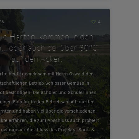
026
4
ie Harten, kommen in den
… oder auch bei über 30°C
auf den Acker.
urfte heute gemeinsam mit Herrn Oswald den
tschaftlichen Betrieb Schlosser Gemüse in
adt besichtigen. Die Schüler und Schülerinnen
inen Einblick in den Betriebsablauf, durften
ernten und haben viel über die verschiedenen
te erfahren, die zum Abschluss auch probiert
 gelungener Abschluss des Projekts „Sport &…