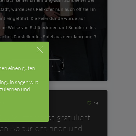
e nach seiner Ernennung zum Schulleiter der
tadt, wurde Jens Pellkofer nun auch offiziell in
mt eingeführt. Die Feierstunde wurde auf
ame Weise von Schülerinnen und Schülern des
faches Darstellendes Spiel aus dem Jahrgang 7
eröffnet.…
WEITERLESEN
hen einen guten
nguin sagen wir:
nzulernen und
018
14
GS Mutterstadt gratuliert
ren Abiturientinnen und