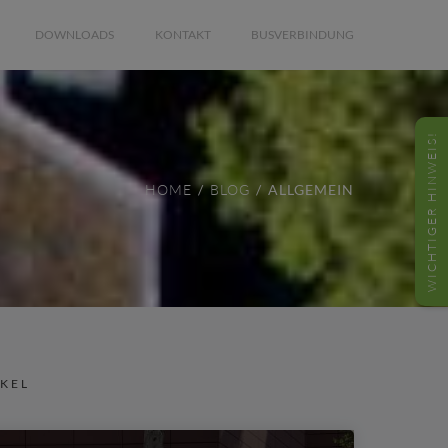
DOWNLOADS
KONTAKT
BUSVERBINDUNG
WICHTIGER HINWEIS!
HOME
BLOG
ALLGEMEIN
IKEL