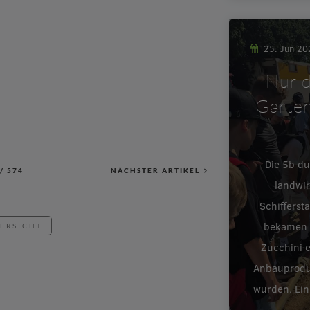
25. Jun 2
Nur d
Garten
Die 5b d
/
574
NÄCHSTER ARTIKEL
landwir
Schifferst
bekamen e
BERSICHT
Zucchini 
Anbauproduk
wurden. Ein