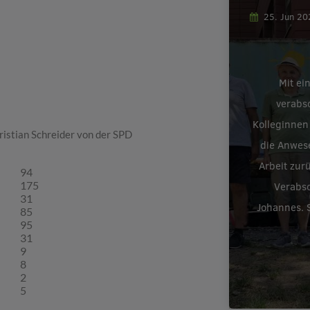
25. Jun 2
Mit ei
verabs
Kolleginnen
ristian Schreider von der SPD
die Anwes
Arbeit zur
94
175
Verabsc
31
Johannes. S
85
95
31
9
8
2
5