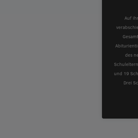
Auf ih
verabschi
Gesamt
Abiturient
des ne
Schulelter
und 19 Schü
Drei S