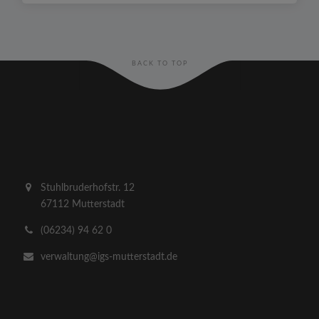
BACK TO TOP
Stuhlbruderhofstr. 12
67112 Mutterstadt
(06234) 94 62 0
verwaltung@igs-mutterstadt.de