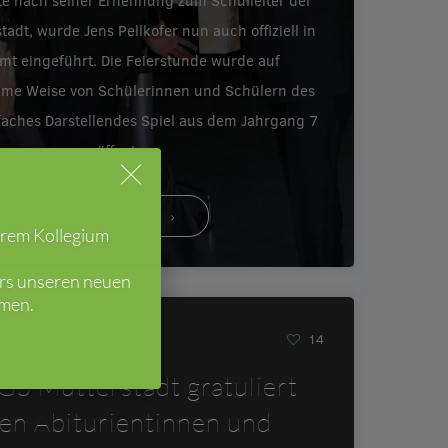
e nach seiner Ernennung zum Schulleiter der
tadt, wurde Jens Pellkofer nun auch offiziell in
mt eingeführt. Die Feierstunde wurde auf
ame Weise von Schülerinnen und Schülern des
faches Darstellendes Spiel aus dem Jahrgang 7
eröffnet.…
WEITERLESEN
erem Kollegium
ers unseren neuen
mmen.
018
14
GS Mutterstadt gratuliert
ren Abiturientinnen und