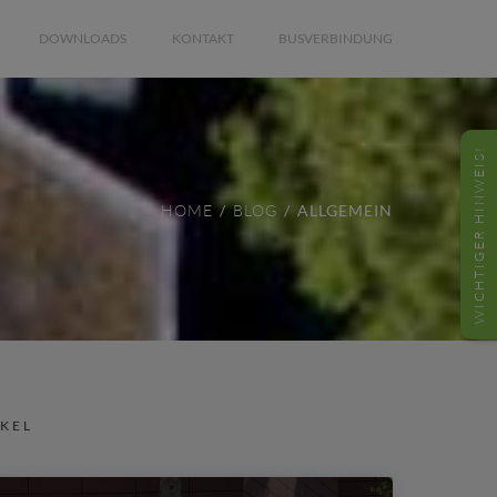
DOWNLOADS
KONTAKT
BUSVERBINDUNG
WICHTIGER HINWEIS!
HOME
BLOG
ALLGEMEIN
IKEL