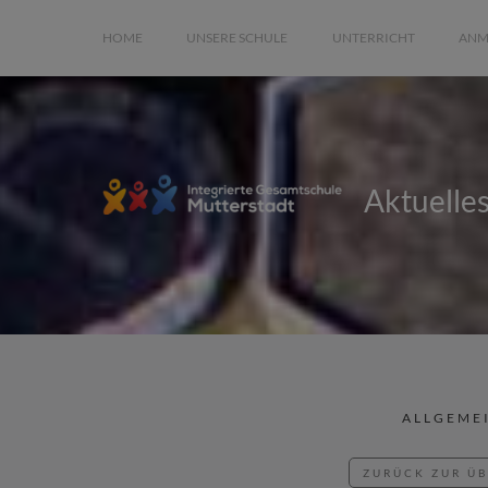
HOME
UNSERE SCHULE
UNTERRICHT
ANM
Aktuelle
ALLGEME
ZURÜCK ZUR Ü