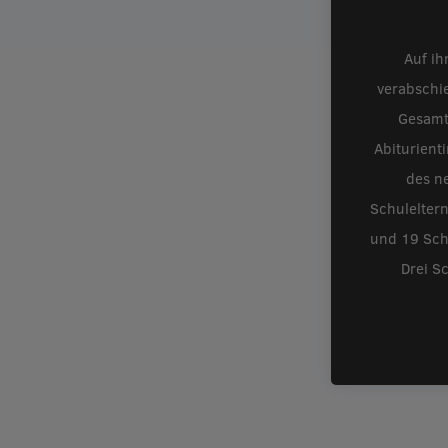
Auf ih
verabschi
Gesamt
Abiturient
des ne
Schulelter
und 19 Schü
Drei S