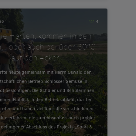
026
4
ie Harten, kommen in den
… oder auch bei über 30°C
auf den Acker.
urfte heute gemeinsam mit Herrn Oswald den
tschaftlichen Betrieb Schlosser Gemüse in
adt besichtigen. Die Schüler und Schülerinnen
inen Einblick in den Betriebsablauf, durften
ernten und haben viel über die verschiedenen
te erfahren, die zum Abschluss auch probiert
 gelungener Abschluss des Projekts „Sport &…