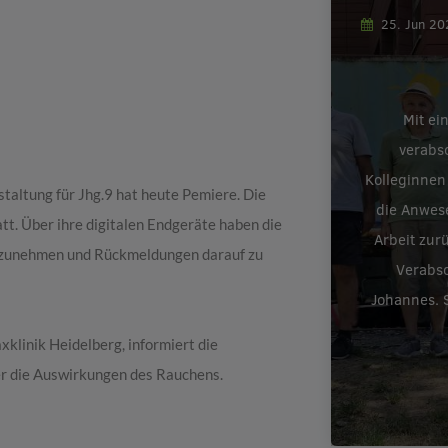
25. Jun 2
Mit ei
verabs
Kolleginnen
taltung für Jhg.9 hat heute Pemiere. Die
die Anwes
tt. Über ihre digitalen Endgeräte haben die
Arbeit zur
ilzunehmen und Rückmeldungen darauf zu
Verabsc
Johannes. S
klinik Heidelberg, informiert die
er die Auswirkungen des Rauchens.