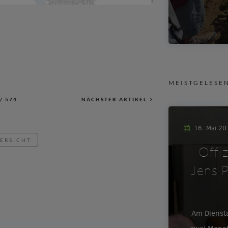
MEISTGELESE
/
574
NÄCHSTER ARTIKEL
16. Mai 2
BERSICHT
Offi
Jens P
Am Dienst