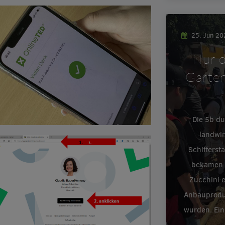
25. Jun 2
Nur d
Garten
Die 5b d
landwir
Schifferst
bekamen e
Zucchini 
Anbauproduk
wurden. Ein