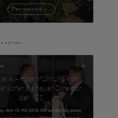
WEITERLESEN
NE ARTIKEL
018
67
zielle Amtseinführung von
ellkofer als neuer Direktor
der IGS
ag, dem 15. Mai 2018, fast auf den Tag genau