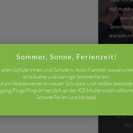
zwei Monat
IGS Mutters
sein A
unterhalts
Wahlpflicht
Sommer, Sonne, Ferienzeit!
allen Schülerinnen und Schülern, ihren Familien sowie uns
erholsame und sonnige Sommerferien!
uf ein Wiedersehen im neuen Schuljahr und heißen besond
gang Pinga Pinguin herzlich an der IGS Mutterstadt willko
Schöne Ferien und bis bald.
26. Mrz 2
Die I
ih