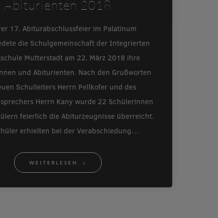
Abiturienten 2018
rer 17. Abiturabschlussfeier im Palatinum
edete die Schulgemeinschaft der Integrierten
schule Mutterstadt am 22. März 2018 ihre
innen und Abiturienten. Nach den Grußworten
uen Schulleiters Herrn Pellkofer und des
nsprechers Herrn Kany wurde 22 Schülerinnen
lern feierlich die Abiturzeugnisse überreicht.
chüler erhielten bei der Verabschiedung…
WEITERLESEN