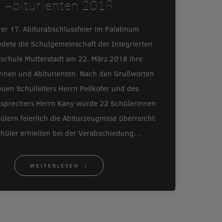
Abiturienten 2018
rer 17. Abiturabschlussfeier im Palatinum
edete die Schulgemeinschaft der Integrierten
schule Mutterstadt am 22. März 2018 ihre
innen und Abiturienten. Nach den Grußworten
uen Schulleiters Herrn Pellkofer und des
nsprechers Herrn Kany wurde 22 Schülerinnen
lern feierlich die Abiturzeugnisse überreicht.
chüler erhielten bei der Verabschiedung…
WEITERLESEN