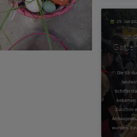
25. Jun 2
Nur d
Garten
Die 5b d
landwir
Schifferst
bekamen e
Zucchini 
Anbauproduk
wurden. Ein