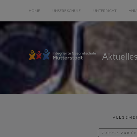
HOME
UNSERE SCHULE
UNTERRICHT
ANM
Aktuelle
ALLGEME
ZURÜCK ZUR Ü