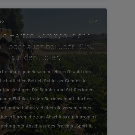
026
4
ie Harten, kommen in den
… oder auch bei über 30°C
auf den Acker.
urfte heute gemeinsam mit Herrn Oswald den
tschaftlichen Betrieb Schlosser Gemüse in
adt besichtigen. Die Schüler und Schülerinnen
inen Einblick in den Betriebsablauf, durften
ernten und haben viel über die verschiedenen
te erfahren, die zum Abschluss auch probiert
 gelungener Abschluss des Projekts „Sport &…