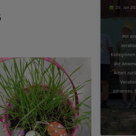
25. Jun 2
G
Mit ei
verabs
Kolleginnen
die Anwes
Arbeit zur
Verabsc
Johannes. S