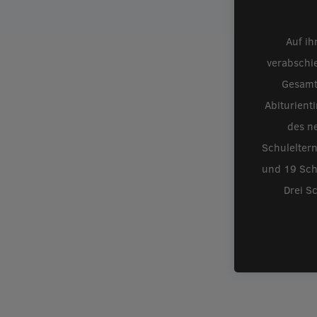
Auf ih
verabschi
Gesamt
Abiturient
des ne
Schulelter
und 19 Schü
Drei S