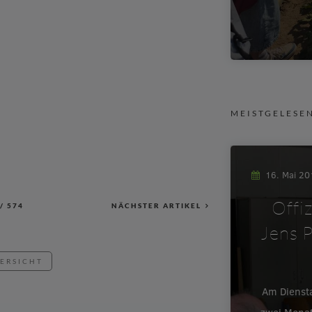
MEISTGELESE
16. Mai 2
Offi
/
574
NÄCHSTER ARTIKEL
Jens P
BERSICHT
Am Dienst