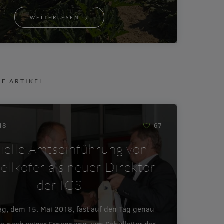
WEITERLESEN
NE ARTIKEL
018
67
zielle Amtseinführung von
ellkofer als neuer Direktor
der IGS
ag, dem 15. Mai 2018, fast auf den Tag genau