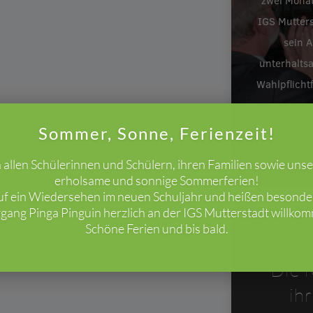
zwei Monat
IGS Mutters
sein A
unterhalts
Wahlpflicht
Sommer, Sonne, Ferienzeit!
allen Schülerinnen und Schülern, ihren Familien sowie uns
erholsame und sonnige Sommerferien!
uf ein Wiedersehen im neuen Schuljahr und heißen besond
gang Pinga Pinguin herzlich an der IGS Mutterstadt willko
Schöne Ferien und bis bald.
26. Mrz 2
Die I
ih