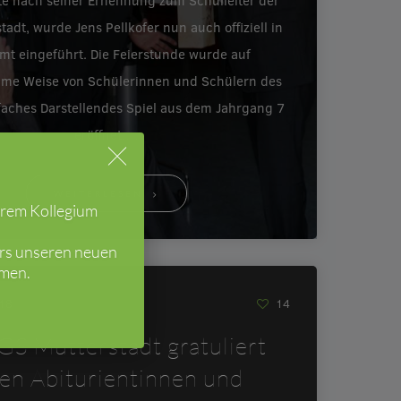
e nach seiner Ernennung zum Schulleiter der
tadt, wurde Jens Pellkofer nun auch offiziell in
mt eingeführt. Die Feierstunde wurde auf
ame Weise von Schülerinnen und Schülern des
faches Darstellendes Spiel aus dem Jahrgang 7
eröffnet.…
WEITERLESEN
erem Kollegium
ers unseren neuen
mmen.
018
14
GS Mutterstadt gratuliert
ren Abiturientinnen und