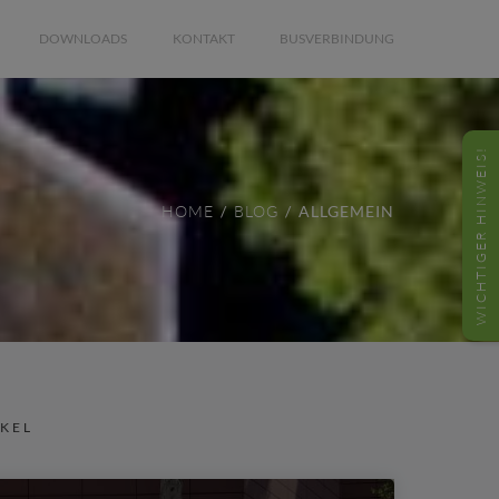
DOWNLOADS
KONTAKT
BUSVERBINDUNG
WICHTIGER HINWEIS!
HOME
BLOG
ALLGEMEIN
IKEL