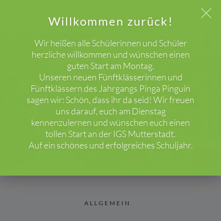
Willkommen zurück!
Wir heißen alle Schülerinnen und Schüler
herzliche willkommen und wünschen einen
guten Start am Montag.
WICHTIGER HINWEIS!
Unseren neuen Fünftklässerinnen und
Fünftklässern des Jahrgangs Pinga Pinguin
sagen wir: Schön, dass ihr da seid! Wir freuen
Aktuelles
uns darauf, euch am Dienstag
HOME
BLOG
ALLGEMEIN
kennenzulernen und wünschen euch einen
tollen Start an der IGS Mutterstadt.
Auf ein schönes und erfolgreiches Schuljahr.
ALLGEMEIN