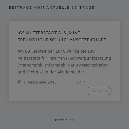
BEITRÄGE VOM AKTUELLE BEITRÄGE
IGS MUTTERSTADT ALS „MINT-
FREUNDLICHE SCHULE“ AUSGEZEICHNET
Am 03. September 2018 wurde die IGS
Mutterstadt für ihre MINT-Schwerpunktsetzung
(Mathematik, Informatik, Naturwissenschaften
und Technik) in der Akademie der
Wissenschaften und der Literatur in Mainz
7. September 2018
7
ausgezeichnet. Die Ehrung der Schulen in
LESEN
Rheinland-Pfalz steht unter der
Schirmherrschaft von Bildungsministerin Dr.
Stefanie Hubig und der
Kultusministerkonferenz (KMK). „Hinter MINT
verbergen sich […]
SEITE
1
/
1