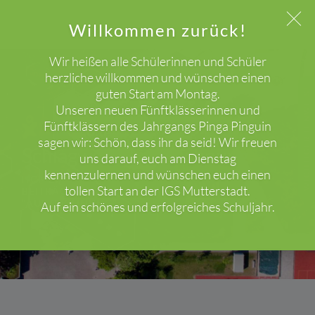
Willkommen zurück!
Wir heißen alle Schülerinnen und Schüler
herzliche willkommen und wünschen einen
guten Start am Montag.
WICHTIGER HINWEIS!
Unseren neuen Fünftklässerinnen und
Fünftklässern des Jahrgangs Pinga Pinguin
sagen wir: Schön, dass ihr da seid! Wir freuen
Schlagwort: Auszeichnung
uns darauf, euch am Dienstag
kennenzulernen und wünschen euch einen
HOME
tollen Start an der IGS Mutterstadt.
BEITRÄGE MIT DEM SCHLAGWORT
"AUSZEICHNUNG"
Auf ein schönes und erfolgreiches Schuljahr.