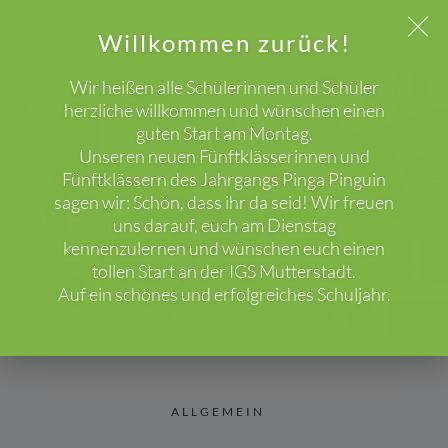
Willkommen zurück!
Wir heißen alle Schülerinnen und Schüler
herzliche willkommen und wünschen einen
guten Start am Montag.
WICHTIGER HINWEIS!
Unseren neuen Fünftklässerinnen und
Fünftklässern des Jahrgangs Pinga Pinguin
sagen wir: Schön, dass ihr da seid! Wir freuen
Aktuelles
uns darauf, euch am Dienstag
HOME
BLOG
ALLGEMEIN
kennenzulernen und wünschen euch einen
tollen Start an der IGS Mutterstadt.
Auf ein schönes und erfolgreiches Schuljahr.
ALLGEMEIN