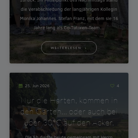
die Verabschiedung der langjährigen Kollegin
Monika Johannes. Stefan Franz, mit dem sie 16
Jahre lang als Co-Tutoren-Team…
WEITERLESEN
25. Jun 2026
4
Nur die Harten, kommen in
den Garten… oder auch bei
über 30°C auf den Acker.
Die 5b durfte heute gemeinsam mit Herrn