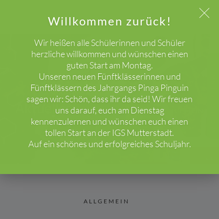
Willkommen zurück!
Wir heißen alle Schülerinnen und Schüler
herzliche willkommen und wünschen einen
guten Start am Montag.
WICHTIGER HINWEIS!
Unseren neuen Fünftklässerinnen und
Fünftklässern des Jahrgangs Pinga Pinguin
sagen wir: Schön, dass ihr da seid! Wir freuen
Aktuelles
uns darauf, euch am Dienstag
HOME
BLOG
ALLGEMEIN
kennenzulernen und wünschen euch einen
tollen Start an der IGS Mutterstadt.
Auf ein schönes und erfolgreiches Schuljahr.
ALLGEMEIN