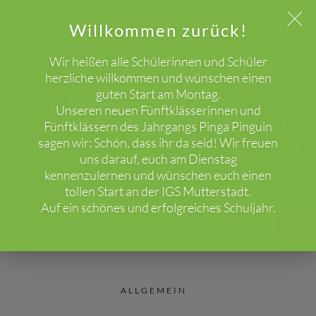
Willkommen zurück!
Wir heißen alle Schülerinnen und Schüler
herzliche willkommen und wünschen einen
guten Start am Montag.
WICHTIGER HINWEIS!
Unseren neuen Fünftklässerinnen und
Fünftklässern des Jahrgangs Pinga Pinguin
sagen wir: Schön, dass ihr da seid! Wir freuen
Aktuelles
uns darauf, euch am Dienstag
HOME
BLOG
ALLGEMEIN
kennenzulernen und wünschen euch einen
tollen Start an der IGS Mutterstadt.
Auf ein schönes und erfolgreiches Schuljahr.
ALLGEMEIN