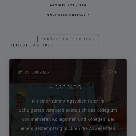
ARTIKEL
427
/
574
NÄCHSTER ARTIKEL
ZURÜCK ZUR ÜBERSICHT
NEUESTE ARTIKEL
25. Jun 2026
6
Abschied…
Mit einer stimmungsvollen Feier im
Schulgarten verabschiedete sich das Kollegium
von mehreren Kolleginnen und Kollegen. Bei
einem Sektempfang blickten die Anwesenden