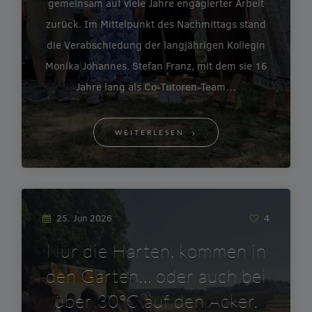
gemeinsam auf viele Jahre engagierter Arbeit
zurück. Im Mittelpunkt des Nachmittags stand
die Verabschiedung der langjährigen Kollegin
Monika Johannes. Stefan Franz, mit dem sie 16
Jahre lang als Co-Tutoren-Team…
WEITERLESEN
25. Jun 2026
4
Nur die Harten, kommen in
den Garten… oder auch bei
über 30°C auf den Acker.