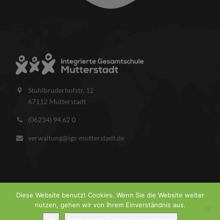
Stuhlbruderhofstr. 12
67112 Mutterstadt
(06234) 94 62 0
verwaltung@igs-mutterstadt.de
Diese Website benutzt Cookies. Wenn Sie die Website weiter
nutzen, gehen wir von Ihrem Einverständnis aus.
COPYRIGHT © 2026 IGS MUTTERSTADT.
IMPRESSUM
DATENSCHUTZ
OK
Mehr in der Datenschutzerklärung