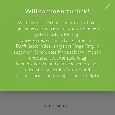
Willkommen zurück!
Wir heißen alle Schülerinnen und Schüler
herzliche willkommen und wünschen einen
guten Start am Montag.
WICHTIGER HINWEIS!
Unseren neuen Fünftklässerinnen und
Fünftklässern des Jahrgangs Pinga Pinguin
sagen wir: Schön, dass ihr da seid! Wir freuen
Aktuelles
uns darauf, euch am Dienstag
HOME
BLOG
ALLGEMEIN
kennenzulernen und wünschen euch einen
tollen Start an der IGS Mutterstadt.
Auf ein schönes und erfolgreiches Schuljahr.
ALLGEMEIN