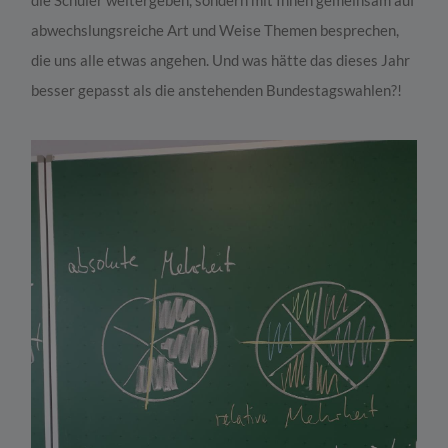
abwechslungsreiche Art und Weise Themen besprechen,
die uns alle etwas angehen. Und was hätte das dieses Jahr
besser gepasst als die anstehenden Bundestagswahlen?!