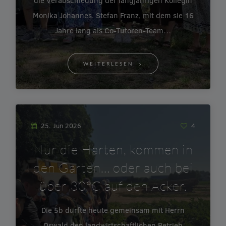
die Verabschiedung der langjährigen Kollegin
Monika Johannes. Stefan Franz, mit dem sie 16
Jahre lang als Co-Tutoren-Team…
WEITERLESEN
25. Jun 2026
4
Nur die Harten, kommen in
den Garten… oder auch bei
über 30°C auf den Acker.
Die 5b durfte heute gemeinsam mit Herrn
Oswald den landwirtschaftlichen Betrieb