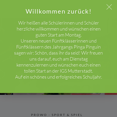
Willkommen zurück!
Wir heißen alle Schülerinnen und Schüler
herzliche willkommen und wünschen einen
guten Start am Montag.
WICHTIGER HINWEIS!
Unseren neuen Fünftklässerinnen und
Fünftklässern des Jahrgangs Pinga Pinguin
sagen wir: Schön, dass ihr da seid! Wir freuen
Aktuelles
uns darauf, euch am Dienstag
kennenzulernen und wünschen euch einen
HOME
BLOG
PROWO - SPORT & SPIEL
tollen Start an der IGS Mutterstadt.
Auf ein schönes und erfolgreiches Schuljahr.
PROWO - SPORT & SPIEL