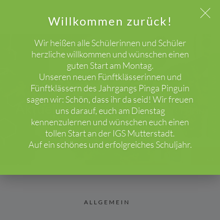
Willkommen zurück!
Wir heißen alle Schülerinnen und Schüler
herzliche willkommen und wünschen einen
guten Start am Montag.
WICHTIGER HINWEIS!
Unseren neuen Fünftklässerinnen und
Fünftklässern des Jahrgangs Pinga Pinguin
sagen wir: Schön, dass ihr da seid! Wir freuen
Aktuelles
uns darauf, euch am Dienstag
HOME
BLOG
ALLGEMEIN
kennenzulernen und wünschen euch einen
tollen Start an der IGS Mutterstadt.
Auf ein schönes und erfolgreiches Schuljahr.
ALLGEMEIN