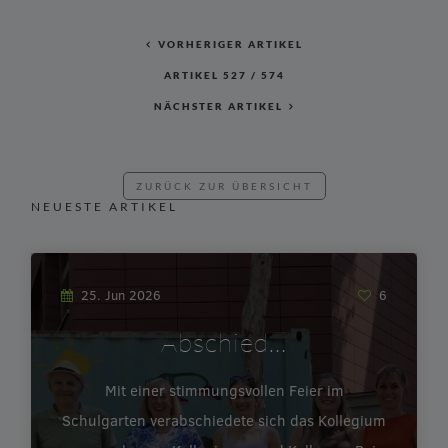
VORHERIGER ARTIKEL
ARTIKEL
527
/
574
NÄCHSTER ARTIKEL
ZURÜCK ZUR ÜBERSICHT
NEUESTE ARTIKEL
25. Jun 2026
6
Abschied…
Mit einer stimmungsvollen Feier im
Schulgarten verabschiedete sich das Kollegium