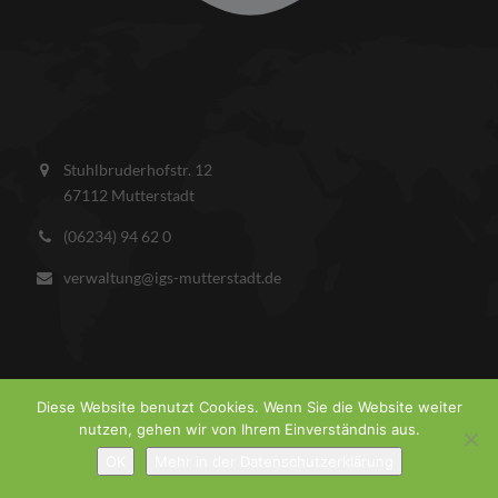
Stuhlbruderhofstr. 12
67112 Mutterstadt
(06234) 94 62 0
verwaltung@igs-mutterstadt.de
Diese Website benutzt Cookies. Wenn Sie die Website weiter
nutzen, gehen wir von Ihrem Einverständnis aus.
COPYRIGHT © 2026 IGS MUTTERSTADT.
IMPRESSUM
DATENSCHUTZ
OK
Mehr in der Datenschutzerklärung