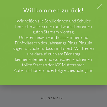
Willkommen zurück!
Wir heißen alle Schülerinnen und Schüler
herzliche willkommen und wünschen einen
guten Start am Montag.
WICHTIGER HINWEIS!
Unseren neuen Fünftklässerinnen und
Fünftklässern des Jahrgangs Pinga Pinguin
sagen wir: Schön, dass ihr da seid! Wir freuen
Aktuelles
uns darauf, euch am Dienstag
HOME
BLOG
ALLGEMEIN
kennenzulernen und wünschen euch einen
tollen Start an der IGS Mutterstadt.
Auf ein schönes und erfolgreiches Schuljahr.
ALLGEMEIN