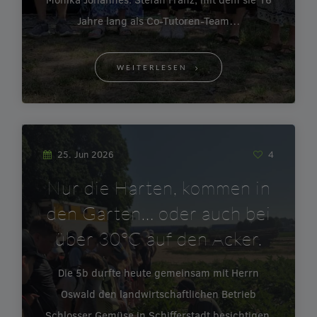
Jahre lang als Co-Tutoren-Team…
WEITERLESEN
25. Jun 2026
4
Nur die Harten, kommen in
den Garten… oder auch bei
über 30°C auf den Acker.
Die 5b durfte heute gemeinsam mit Herrn
Oswald den landwirtschaftlichen Betrieb
Schlosser Gemüse in Schifferstadt besichtigen.