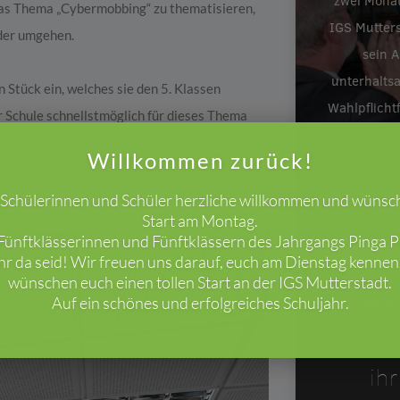
zwei Monat
 das Thema „Cybermobbing“ zu thematisieren,
IGS Mutters
nder umgehen.
sein A
unterhalts
n Stück ein, welches sie den 5. Klassen
Wahlpflicht
r Schule schnellstmöglich für dieses Thema
Willkommen zurück!
e Schülerinnen und Schüler herzliche willkommen und wünsc
Start am Montag.
ünftklässerinnen und Fünftklässern des Jahrgangs Pinga Pi
ihr da seid! Wir freuen uns darauf, euch am Dienstag kenne
wünschen euch einen tollen Start an der IGS Mutterstadt.
Auf ein schönes und erfolgreiches Schuljahr.
26. Mrz 2
Die I
ih