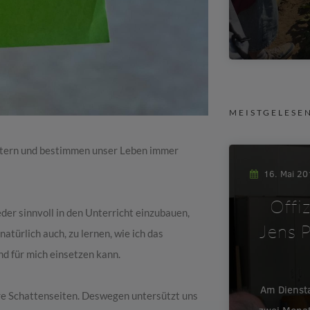
MEISTGELESE
chtern und bestimmen unser Leben immer
16. Mai 2
Offi
er sinnvoll in den Unterricht einzubauen,
Jens P
atürlich auch, zu lernen, wie ich das
nd für mich einsetzen kann.
Am Dienst
hre Schattenseiten. Deswegen untersützt uns