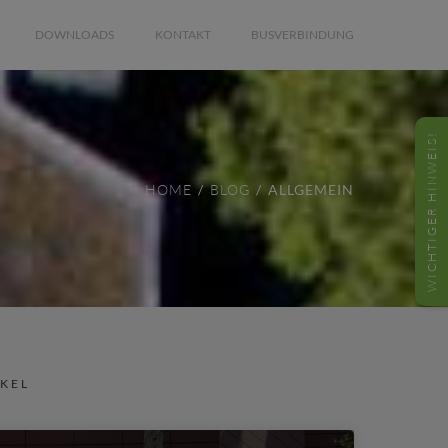
DOWNLOADS
KONTAKT
BUSVERBINDUNG
WICHTIGER HINWEIS!
HOME
BLOG
ALLGEMEIN
IKEL