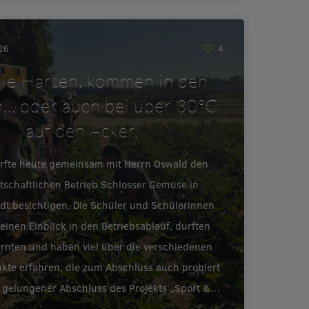
026
4
ie Harten, kommen in den
… oder auch bei über 30°C
auf den Acker.
urfte heute gemeinsam mit Herrn Oswald den
tschaftlichen Betrieb Schlosser Gemüse in
adt besichtigen. Die Schüler und Schülerinnen
inen Einblick in den Betriebsablauf, durften
ernten und haben viel über die verschiedenen
te erfahren, die zum Abschluss auch probiert
 gelungener Abschluss des Projekts „Sport &…