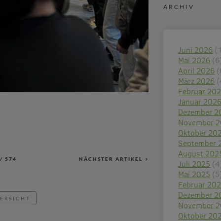
ARCHIV
Juni 2026
(
Mai 2026
(6
April 2026
(
März 2026
(
Februar 20
Januar 202
Dezember 2
November 
Oktober 20
September 
August 202
/
574
NÄCHSTER ARTIKEL
Juli 2025
(4
Mai 2025
(5
Februar 20
Dezember 2
BERSICHT
November 
Oktober 20