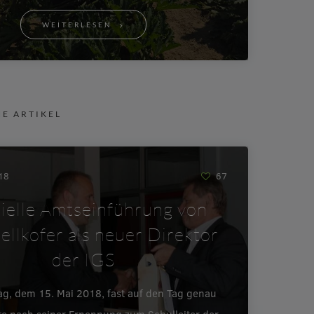
WEITERLESEN
NE ARTIKEL
018
67
zielle Amtseinführung von
ellkofer als neuer Direktor
der IGS
ag, dem 15. Mai 2018, fast auf den Tag genau