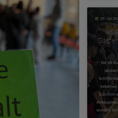
25. Jun 2
Nur d
Garten
Die 5b d
landwir
Schifferst
bekamen e
Zucchini 
Anbauproduk
wurden. Ein