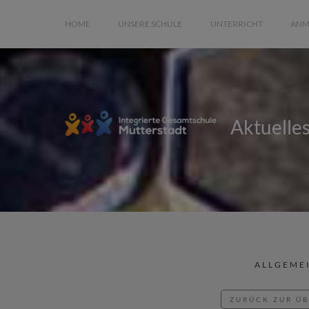
HOME
UNSERE SCHULE
UNTERRICHT
ANM
Aktuelle
ALLGEME
ZURÜCK ZUR Ü