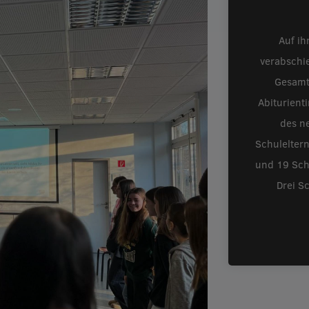
Auf ih
verabschi
Gesamt
Abiturient
des ne
Schulelter
und 19 Schü
Drei S