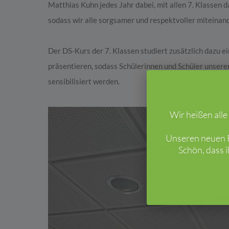
Matthias Kuhn jedes Jahr dabei, mit allen 7. Klassen
sodass wir alle sorgsamer und respektvoller miteina
Der DS-Kurs der 7. Klassen studiert zusätzlich dazu ei
präsentieren, sodass Schülerinnen und Schüler unsere
sensibilisiert werden.
Wir heißen all
Unseren neuen F
Schön, dass 