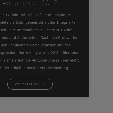
Abiturienten 2018
rer 17. Abiturabschlussfeier im Palatinum
edete die Schulgemeinschaft der Integrierten
schule Mutterstadt am 22. März 2018 ihre
innen und Abiturienten. Nach den Grußworten
uen Schulleiters Herrn Pellkofer und des
nsprechers Herrn Kany wurde 22 Schülerinnen
lern feierlich die Abiturzeugnisse überreicht.
chüler erhielten bei der Verabschiedung…
WEITERLESEN