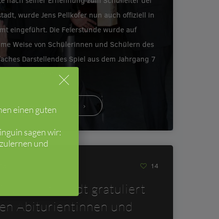
e nach seiner Ernennung zum Schulleiter der
tadt, wurde Jens Pellkofer nun auch offiziell in
mt eingeführt. Die Feierstunde wurde auf
ame Weise von Schülerinnen und Schülern des
faches Darstellendes Spiel aus dem Jahrgang 7
eröffnet.…
WEITERLESEN
hen einen guten
nguin sagen wir:
nzulernen und
018
14
GS Mutterstadt gratuliert
ren Abiturientinnen und