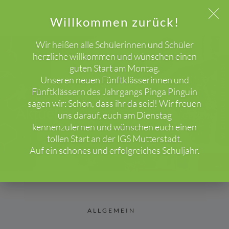
Willkommen zurück!
Wir heißen alle Schülerinnen und Schüler
herzliche willkommen und wünschen einen
guten Start am Montag.
WICHTIGER HINWEIS!
Unseren neuen Fünftklässerinnen und
Fünftklässern des Jahrgangs Pinga Pinguin
sagen wir: Schön, dass ihr da seid! Wir freuen
Aktuelles
uns darauf, euch am Dienstag
HOME
BLOG
ALLGEMEIN
kennenzulernen und wünschen euch einen
tollen Start an der IGS Mutterstadt.
Auf ein schönes und erfolgreiches Schuljahr.
ALLGEMEIN