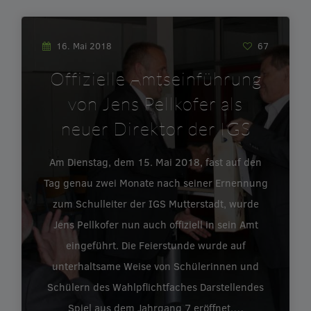
16. Mai 2018
67
Offizielle Amtseinführung
von Jens Pellkofer als
neuer Direktor der IGS
Am Dienstag, dem 15. Mai 2018, fast auf den
Tag genau zwei Monate nach seiner Ernennung
zum Schulleiter der IGS Mutterstadt, wurde
Jens Pellkofer nun auch offiziell in sein Amt
eingeführt. Die Feierstunde wurde auf
unterhaltsame Weise von Schülerinnen und
Schülern des Wahlpflichtfaches Darstellendes
Spiel aus dem Jahrgang 7 eröffnet.…