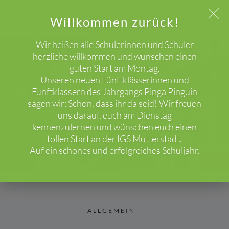
Willkommen zurück!
Wir heißen alle Schülerinnen und Schüler
herzliche willkommen und wünschen einen
guten Start am Montag.
WICHTIGER HINWEIS!
Unseren neuen Fünftklässerinnen und
Fünftklässern des Jahrgangs Pinga Pinguin
sagen wir: Schön, dass ihr da seid! Wir freuen
Aktuelles
uns darauf, euch am Dienstag
HOME
BLOG
ALLGEMEIN
kennenzulernen und wünschen euch einen
tollen Start an der IGS Mutterstadt.
Auf ein schönes und erfolgreiches Schuljahr.
ALLGEMEIN