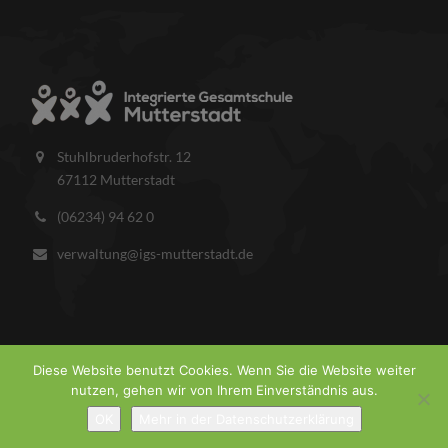
Stuhlbruderhofstr. 12
67112 Mutterstadt
(06234) 94 62 0
verwaltung@igs-mutterstadt.de
Diese Website benutzt Cookies. Wenn Sie die Website weiter
nutzen, gehen wir von Ihrem Einverständnis aus.
COPYRIGHT © 2026 IGS MUTTERSTADT.
IMPRESSUM
DATENSCHUTZ
OK
Mehr in der Datenschutzerklärung