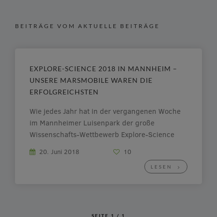
BEITRÄGE VOM AKTUELLE BEITRÄGE
EXPLORE-SCIENCE 2018 IN MANNHEIM –
UNSERE MARSMOBILE WAREN DIE
ERFOLGREICHSTEN
Wie jedes Jahr hat in der vergangenen Woche
im Mannheimer Luisenpark der große
Wissenschafts-Wettbewerb Explore-Science
stattgefunden. Und die IGS-Mutterstadt war am
20. Juni 2018
10
Donnerstag, dem 15. Juni 2018, wieder dabei –
LESEN
mittlerweile zum 13. Mal! Und auch dieses Jahr
sind wir mit vielen guten Ideen angereist. Die
wichtigsten und hilfreichsten Impulse sind […]
SEITE
1
/
1