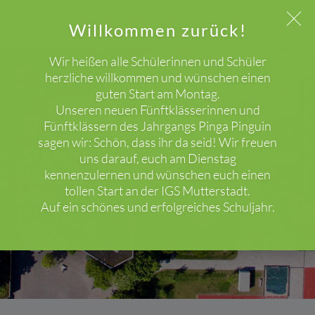
Willkommen zurück!
Wir heißen alle Schülerinnen und Schüler
herzliche willkommen und wünschen einen
guten Start am Montag.
WICHTIGER HINWEIS!
Unseren neuen Fünftklässerinnen und
Fünftklässern des Jahrgangs Pinga Pinguin
sagen wir: Schön, dass ihr da seid! Wir freuen
Schlagwort: Forschung und
uns darauf, euch am Dienstag
Technik
kennenzulernen und wünschen euch einen
tollen Start an der IGS Mutterstadt.
HOME
Auf ein schönes und erfolgreiches Schuljahr.
BEITRÄGE MIT DEM SCHLAGWORT "FORSCHUNG
UND TECHNIK"