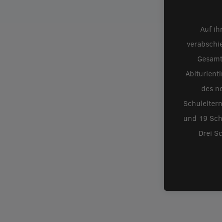
Auf ih
verabschi
Gesamt
Abiturient
des ne
Schulelter
und 19 Schü
Drei S