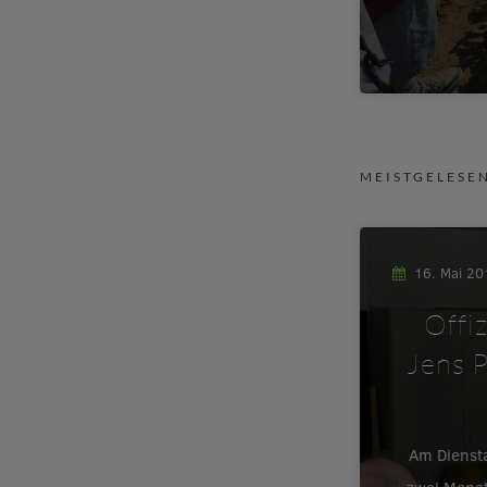
MEISTGELESE
16. Mai 2
Offi
Jens P
Am Dienst