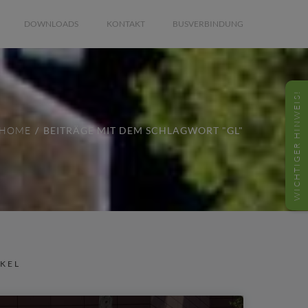
DOWNLOADS
KONTAKT
BUSVERBINDUNG
WICHTIGER HINWEIS!
HOME
BEITRÄGE MIT DEM SCHLAGWORT "GL"
IKEL