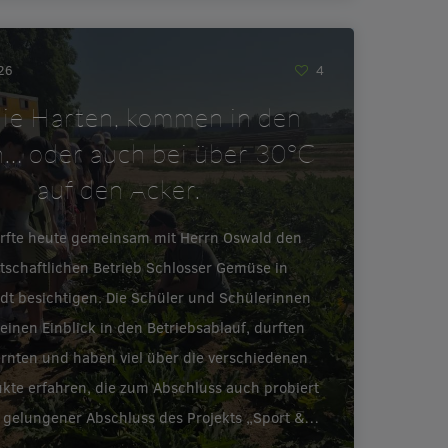
026
4
ie Harten, kommen in den
… oder auch bei über 30°C
auf den Acker.
urfte heute gemeinsam mit Herrn Oswald den
tschaftlichen Betrieb Schlosser Gemüse in
adt besichtigen. Die Schüler und Schülerinnen
inen Einblick in den Betriebsablauf, durften
ernten und haben viel über die verschiedenen
te erfahren, die zum Abschluss auch probiert
 gelungener Abschluss des Projekts „Sport &…