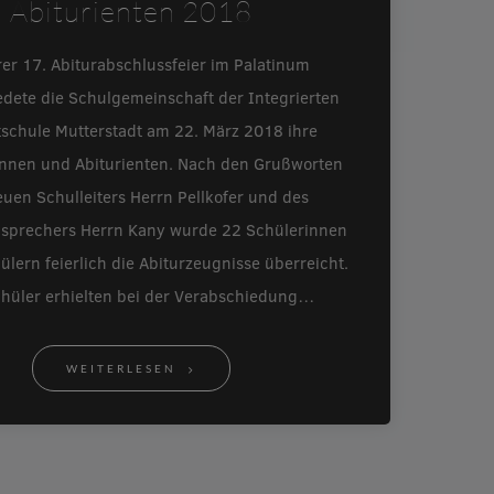
Abiturienten 2018
rer 17. Abiturabschlussfeier im Palatinum
edete die Schulgemeinschaft der Integrierten
schule Mutterstadt am 22. März 2018 ihre
innen und Abiturienten. Nach den Grußworten
uen Schulleiters Herrn Pellkofer und des
nsprechers Herrn Kany wurde 22 Schülerinnen
lern feierlich die Abiturzeugnisse überreicht.
chüler erhielten bei der Verabschiedung…
WEITERLESEN