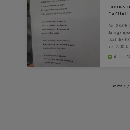
EXKURSIO
DACHAU
Am 28.05.2
Jahrgangss
dort die K
vor 7:00 U
Nach einer
6. Juni 
unserem Zi
einem Guid
erklärte [
SEITE
1