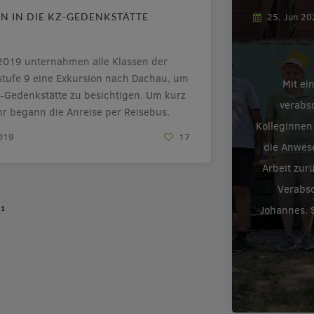
N IN DIE KZ-GEDENKSTÄTTE
25. Jun 2
019 unternahmen alle Klassen der
tufe 9 eine Exkursion nach Dachau, um
Mit ei
Z-Gedenkstätte zu besichtigen. Um kurz
verabs
hr begann die Anreise per Reisebus.
Kolleginnen
 mehrstündigen Fahrt kamen wir an
2019
17
el an. Dort wurden wir klassenweise
die Anwes
e zugeteilt. Die Führung zeigte und
Arbeit zur
…]
Verabsc
Johannes. S
/
1