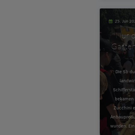
25. Jun 2
Nur d
Garten
Die 5b d
landwir
Schifferst
bekamen e
Zucchini 
Anbauproduk
wurden. Ein