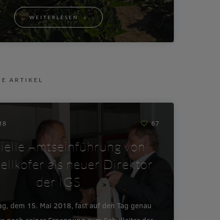
WEITERLESEN
NE ARTIKEL
018
67
zielle Amtseinführung von
ellkofer als neuer Direktor
der IGS
ag, dem 15. Mai 2018, fast auf den Tag genau