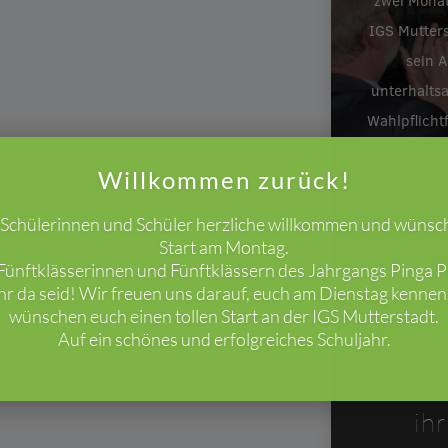
zwei Monat
IGS Mutters
sein A
unterhalts
Wahlpflicht
Willkommen zurück!
e Schülerinnen und Schüler herzliche willkommen und wünsc
Start am Montag.
ünftklässerinnen und Fünftklässern des Jahrgangs Pinga Pi
ihr da seid! Wir freuen uns darauf, euch am Dienstag kenne
wünschen euch einen tollen Start an der IGS Mutterstadt.
Auf ein schönes und erfolgreiches Schuljahr.
26. Mrz 2
Die I
ih