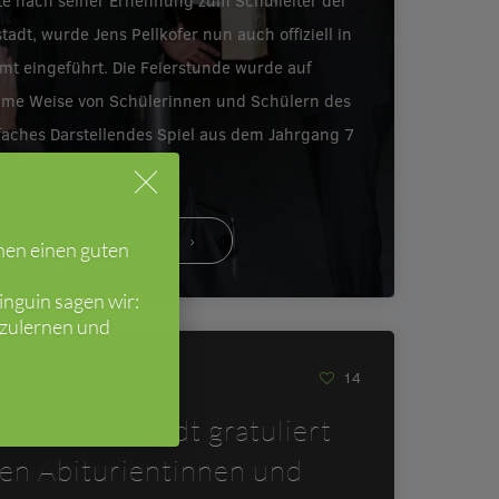
e nach seiner Ernennung zum Schulleiter der
tadt, wurde Jens Pellkofer nun auch offiziell in
mt eingeführt. Die Feierstunde wurde auf
ame Weise von Schülerinnen und Schülern des
faches Darstellendes Spiel aus dem Jahrgang 7
eröffnet.…
WEITERLESEN
hen einen guten
nguin sagen wir:
nzulernen und
018
14
GS Mutterstadt gratuliert
ren Abiturientinnen und