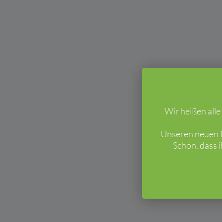
Wir heißen all
Unseren neuen F
Schön, dass 