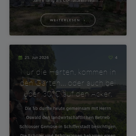
Jahre lang als Co-Tutoren-Team…
WEITERLESEN
25. Jun 2026
4
Nur die Harten, kommen in
den Garten… oder auch bei
über 30°C auf den Acker.
Die 5b durfte heute gemeinsam mit Herrn
Oswald den landwirtschaftlichen Betrieb
Schlosser Gemüse in Schifferstadt besichtigen.
Die Schüler und Schülerinnen bekamen einen