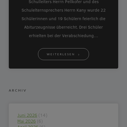
Schulleiters Herrn Pellkofer und des
Schulelternsprechers Herrn Kany wurde 22
Schülerinnen und 19 Schülern feierlich die
Abiturzeugnisse überreicht. Drei Schüler
erhielten bei der Verabschiedung…
WEITERLESEN
ARCHIV
Juni 2026
(14)
Mai 2026
(6)
April 2026
(6)