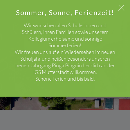
Sommer, Sonne, Ferienzeit!
Wir wünschen allen Schülerinnen und
Schülern, ihren Familien sowie unserem
Kollegium erholsame und sonnige
WICHTIGER HINWEIS!
Sommerferien!
Wir freuen uns auf ein Wiedersehen im neuen
Schuljahr und heißen besonders unseren
Schlagwort: Reporter
neuen Jahrgang Pinga Pinguin herzlich an der
IGS Mutterstadt willkommen.
HOME
Schöne Ferien und bis bald.
BEITRÄGE MIT DEM SCHLAGWORT "REPORTER"