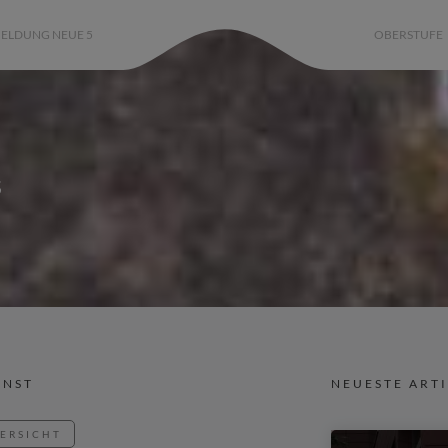
ELDUNG NEUE 5
OBERSTUFE
s
UNST
NEUESTE ART
BERSICHT