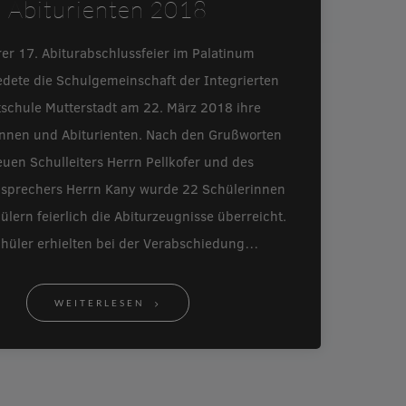
Abiturienten 2018
rer 17. Abiturabschlussfeier im Palatinum
edete die Schulgemeinschaft der Integrierten
schule Mutterstadt am 22. März 2018 ihre
innen und Abiturienten. Nach den Grußworten
uen Schulleiters Herrn Pellkofer und des
nsprechers Herrn Kany wurde 22 Schülerinnen
lern feierlich die Abiturzeugnisse überreicht.
chüler erhielten bei der Verabschiedung…
WEITERLESEN