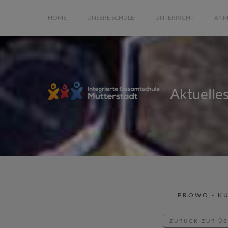
HOME
UNSERE SCHULE
UNTERRICHT
ANM
Aktuelle
PROWO - K
ZURÜCK ZUR Ü