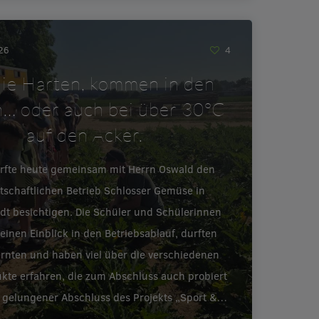
026
4
ie Harten, kommen in den
… oder auch bei über 30°C
auf den Acker.
urfte heute gemeinsam mit Herrn Oswald den
tschaftlichen Betrieb Schlosser Gemüse in
adt besichtigen. Die Schüler und Schülerinnen
inen Einblick in den Betriebsablauf, durften
ernten und haben viel über die verschiedenen
te erfahren, die zum Abschluss auch probiert
 gelungener Abschluss des Projekts „Sport &…