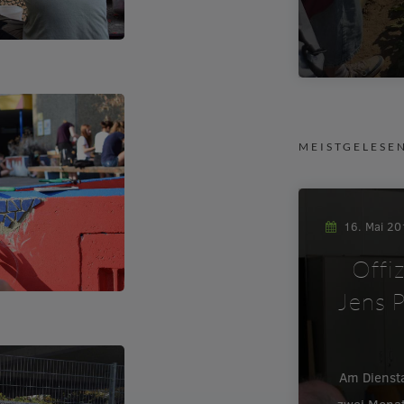
MEISTGELESE
16. Mai 2
Offi
Jens P
Am Dienst