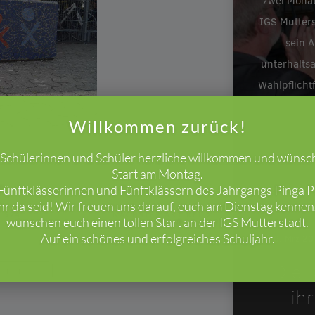
zwei Monat
IGS Mutters
sein A
unterhalts
Wahlpflicht
Willkommen zurück!
e Schülerinnen und Schüler herzliche willkommen und wünsc
Start am Montag.
ünftklässerinnen und Fünftklässern des Jahrgangs Pinga Pi
ihr da seid! Wir freuen uns darauf, euch am Dienstag kenne
/
574
NÄCHSTER ARTIKEL
wünschen euch einen tollen Start an der IGS Mutterstadt.
Auf ein schönes und erfolgreiches Schuljahr.
26. Mrz 2
Die I
BERSICHT
ih