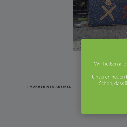
Wir heißen all
Unseren neuen F
Schön, dass 
VORHERIGER ARTIKEL
ARTIKEL
57
ZURÜCK ZUR Ü