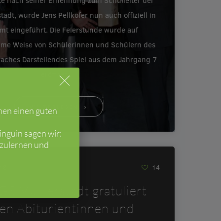
e nach seiner Ernennung zum Schulleiter der
tadt, wurde Jens Pellkofer nun auch offiziell in
mt eingeführt. Die Feierstunde wurde auf
ame Weise von Schülerinnen und Schülern des
faches Darstellendes Spiel aus dem Jahrgang 7
eröffnet.…
WEITERLESEN
hen einen guten
nguin sagen wir:
nzulernen und
018
14
GS Mutterstadt gratuliert
ren Abiturientinnen und