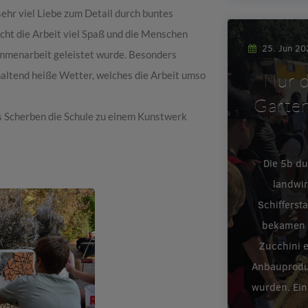
ehr viel Liebe zum Detail durch buntes
ht die Arbeit viel Spaß und die Menschen
25. Jun 2
ammenarbeit geleistet wurde. Besonders
haltend heiße Wetter, welches die Arbeit umso
Nur d
Garten
s Scherben die Schule zu einem Kunstwerk
Die 5b d
landwir
Schifferst
bekamen e
Zucchini 
Anbauproduk
wurden. Ein