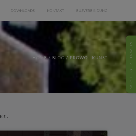
DOWNLOADS
KONTAKT
BUSVERBINDUNG
WICHTIGER HINWEIS!
HOME
BLOG
PROWO - KUNST
IKEL