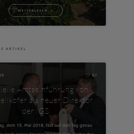
WEITERLESEN
NE ARTIKEL
018
67
zielle Amtseinführung von
ellkofer als neuer Direktor
der IGS
ag, dem 15. Mai 2018, fast auf den Tag genau