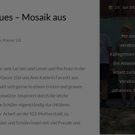
25. Jun 2
ues – Mosaik aus
Mit ei
, Klasse 12c
verabs
Kolleginnen
die Anwes
ehr ums Lernen und Lesen und Rechnen in der
Arbeit zur
 Klasse 10d und Ann-Kathrin Fassott aus
Verabsc
ält sich gerne in einem tristen und grauen
Johannes. S
wüste. Inspiriert durch die letzte
ie Schüler eigenständig durchführen.
rer Arbeit an der IGS Mutterstadt zu
üler und Schülerinnen mit viel Freude und