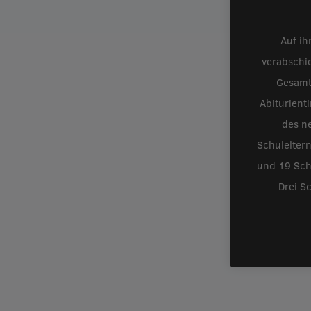
Auf ih
verabschi
Gesamt
Abiturient
des ne
Schulelter
und 19 Schü
Drei S