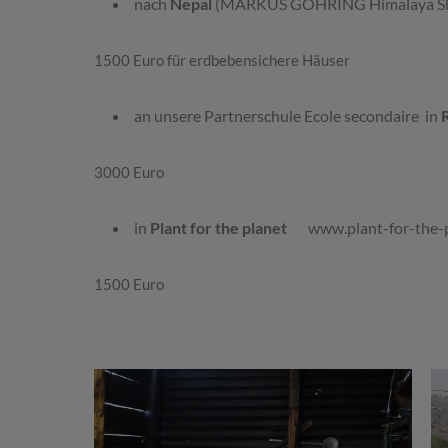
nach
Nepal
(MARKUS GÖHRING Himalaya Sh
1500 Euro für erdbebensichere Häuser
an unsere Partnerschule Ecole secondaire in
3000 Euro
in
Plant for the planet
www.plant-for-the-p
1500 Euro