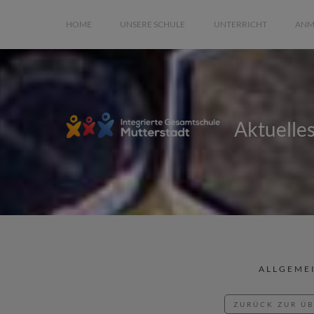
HOME
UNSERE SCHULE
UNTERRICHT
ANM
Aktuelle
ALLGEME
ZURÜCK ZUR Ü