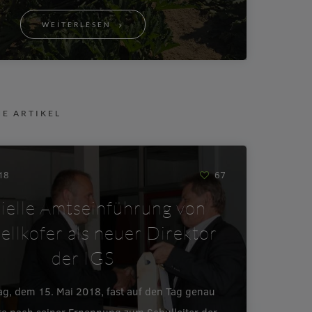
WEITERLESEN
NE ARTIKEL
018
67
zielle Amtseinführung von
ellkofer als neuer Direktor
der IGS
ag, dem 15. Mai 2018, fast auf den Tag genau