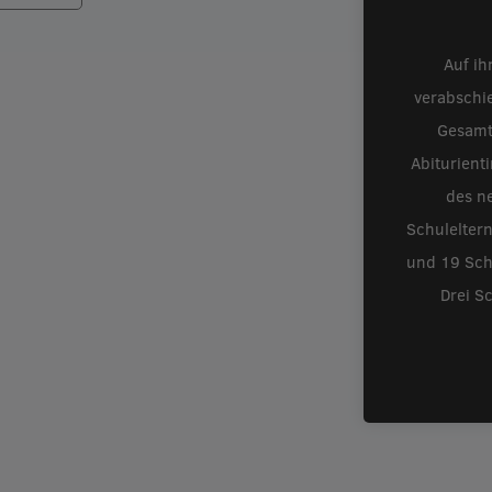
Auf ih
verabschi
Gesamt
Abiturient
des ne
Schulelter
und 19 Schü
Drei S