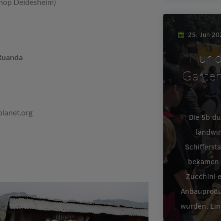
op Deidesheim)
25. Jun 2
Nur d
Ruanda
Garten
lanet.org
Die 5b d
landwir
Schifferst
bekamen e
Zucchini 
Anbauproduk
wurden. Ein