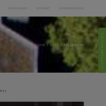
DOWNLOADS
KONTAKT
BUSVERBINDUNG
WICHTIGER HINWEIS!
HOME
BLOG
ALLGEMEIN
IKEL