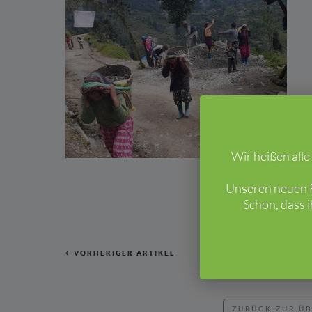
Wir heißen all
Unseren neuen F
Schön, dass 
VORHERIGER ARTIKEL
ARTIKEL
136
ZURÜCK ZUR Ü