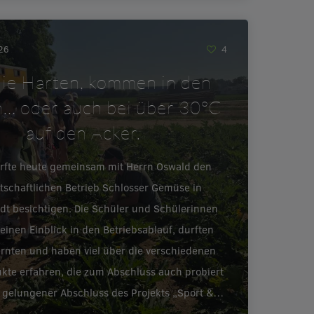
026
4
ie Harten, kommen in den
… oder auch bei über 30°C
auf den Acker.
urfte heute gemeinsam mit Herrn Oswald den
tschaftlichen Betrieb Schlosser Gemüse in
adt besichtigen. Die Schüler und Schülerinnen
inen Einblick in den Betriebsablauf, durften
ernten und haben viel über die verschiedenen
te erfahren, die zum Abschluss auch probiert
 gelungener Abschluss des Projekts „Sport &…