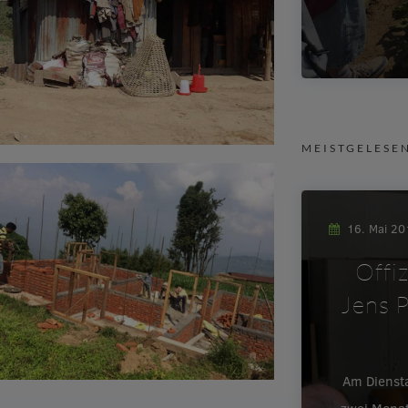
MEISTGELESE
16. Mai 2
Offi
Jens P
Am Dienst