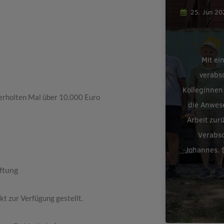
25. Jun 2
Mit ei
verabs
Kolleginnen
erholten Mal über 10.000 Euro
die Anwes
Arbeit zur
Verabsc
Johannes. S
iftung
t zur Verfügung gestellt.