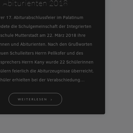
Abiturienten 2018
rer 17. Abiturabschlussfeier im Palatinum
edete die Schulgemeinschaft der Integrierten
schule Mutterstadt am 22. März 2018 ihre
innen und Abiturienten. Nach den Grußworten
uen Schulleiters Herrn Pellkofer und des
nsprechers Herrn Kany wurde 22 Schülerinnen
lern feierlich die Abiturzeugnisse überreicht.
chüler erhielten bei der Verabschiedung…
WEITERLESEN