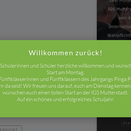
zwei Monat
IGS Mutters
sein A
unterhalts
Wahlpflicht
Willkommen zurück!
e Schülerinnen und Schüler herzliche willkommen und wünsc
Start am Montag.
ünftklässerinnen und Fünftklässern des Jahrgangs Pinga Pi
ihr da seid! Wir freuen uns darauf, euch am Dienstag kenne
wünschen euch einen tollen Start an der IGS Mutterstadt.
Auf ein schönes und erfolgreiches Schuljahr.
26. Mrz 2
/
574
NÄCHSTER ARTIKEL
Die I
ih
BERSICHT