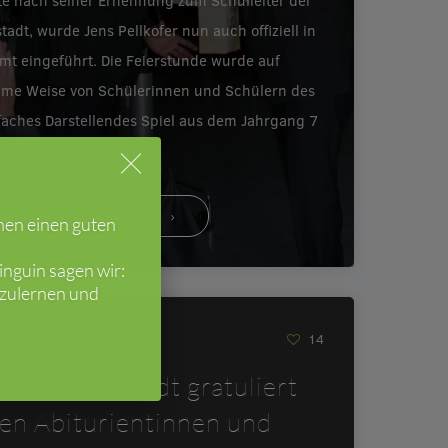
e nach seiner Ernennung zum Schulleiter der
tadt, wurde Jens Pellkofer nun auch offiziell in
mt eingeführt. Die Feierstunde wurde auf
ame Weise von Schülerinnen und Schülern des
faches Darstellendes Spiel aus dem Jahrgang 7
eröffnet.…
WEITERLESEN
hen einen guten
nguin sagen wir:
nzulernen und
018
14
GS Mutterstadt gratuliert
ren Abiturientinnen und