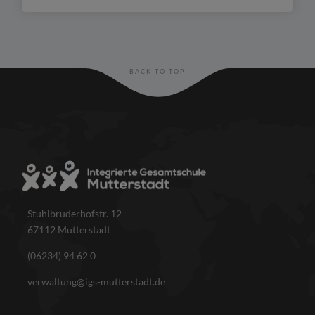
BACK TO TOP
Stuhlbruderhofstr. 12
67112 Mutterstadt
(06234) 94 62 0
verwaltung@igs-mutterstadt.de