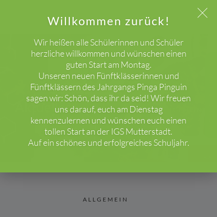
Willkommen zurück!
Wir heißen alle Schülerinnen und Schüler
herzliche willkommen und wünschen einen
guten Start am Montag.
WICHTIGER HINWEIS!
Unseren neuen Fünftklässerinnen und
Fünftklässern des Jahrgangs Pinga Pinguin
sagen wir: Schön, dass ihr da seid! Wir freuen
Aktuelles
uns darauf, euch am Dienstag
HOME
BLOG
ALLGEMEIN
kennenzulernen und wünschen euch einen
tollen Start an der IGS Mutterstadt.
Auf ein schönes und erfolgreiches Schuljahr.
ALLGEMEIN