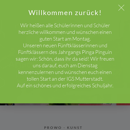
Willkommen zurück!
Wir heißen alle Schülerinnen und Schüler
herzliche willkommen und wünschen einen
guten Start am Montag.
WICHTIGER HINWEIS!
Unseren neuen Fünftklässerinnen und
Fünftklässern des Jahrgangs Pinga Pinguin
sagen wir: Schön, dass ihr da seid! Wir freuen
Aktuelles
uns darauf, euch am Dienstag
kennenzulernen und wünschen euch einen
HOME
BLOG
PROWO - KUNST
tollen Start an der IGS Mutterstadt.
Auf ein schönes und erfolgreiches Schuljahr.
PROWO - KUNST