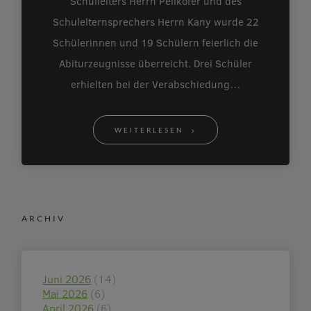
Schulleiters Herrn Pellkofer und des
Schulelternsprechers Herrn Kany wurde 22
Schülerinnen und 19 Schülern feierlich die
Abiturzeugnisse überreicht. Drei Schüler
erhielten bei der Verabschiedung…
WEITERLESEN
ARCHIV
Juni 2026
(14)
Mai 2026
(6)
April 2026
(6)