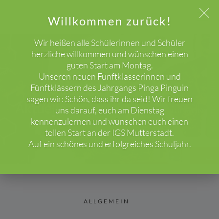
Willkommen zurück!
Wir heißen alle Schülerinnen und Schüler
herzliche willkommen und wünschen einen
guten Start am Montag.
WICHTIGER HINWEIS!
Unseren neuen Fünftklässerinnen und
Fünftklässern des Jahrgangs Pinga Pinguin
sagen wir: Schön, dass ihr da seid! Wir freuen
Aktuelles
uns darauf, euch am Dienstag
HOME
BLOG
ALLGEMEIN
kennenzulernen und wünschen euch einen
tollen Start an der IGS Mutterstadt.
Auf ein schönes und erfolgreiches Schuljahr.
ALLGEMEIN