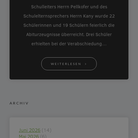
Schulleiters Herrn Pellkofer und des
Schulelternsprechers Herrn Kany wurde 22
Schülerinnen und 19 Schülern feierlich die
Abiturzeugnisse überreicht. Drei Schüler
erhielten bei der Verabschiedung…
WEITERLESEN
ARCHIV
Juni 2026
(14)
Mai 2026
(6)