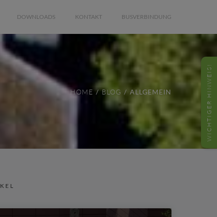
DOWNLOADS
KONTAKT
BUSVERBINDUNG
WICHTIGER HINWEIS!
HOME
BLOG
ALLGEMEIN
IKEL