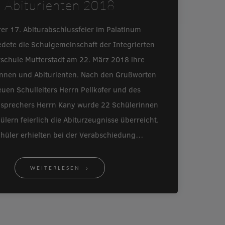
Abiturienten 2018
rer 17. Abiturabschlussfeier im Palatinum
edete die Schulgemeinschaft der Integrierten
schule Mutterstadt am 22. März 2018 ihre
innen und Abiturienten. Nach den Grußworten
uen Schulleiters Herrn Pellkofer und des
nsprechers Herrn Kany wurde 22 Schülerinnen
lern feierlich die Abiturzeugnisse überreicht.
chüler erhielten bei der Verabschiedung…
WEITERLESEN