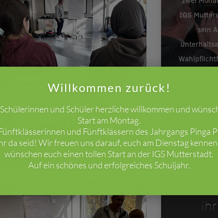
zwei Monat
IGS Mutters
sein A
unterhalts
Wahlpflicht
Willkommen zurück!
e Schülerinnen und Schüler herzliche willkommen und wünsc
Start am Montag.
ünftklässerinnen und Fünftklässern des Jahrgangs Pinga Pi
ihr da seid! Wir freuen uns darauf, euch am Dienstag kenne
wünschen euch einen tollen Start an der IGS Mutterstadt.
Auf ein schönes und erfolgreiches Schuljahr.
26. Mrz 2
Die I
ih