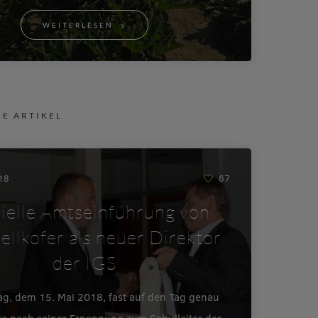
WEITERLESEN
NE ARTIKEL
018
67
zielle Amtseinführung von
ellkofer als neuer Direktor
der IGS
ag, dem 15. Mai 2018, fast auf den Tag genau