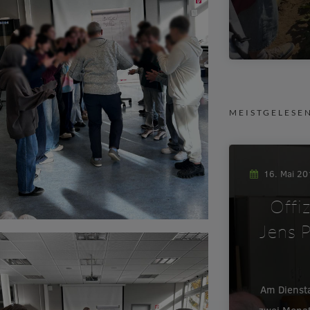
MEISTGELESE
16. Mai 2
Offi
Jens P
Am Dienst