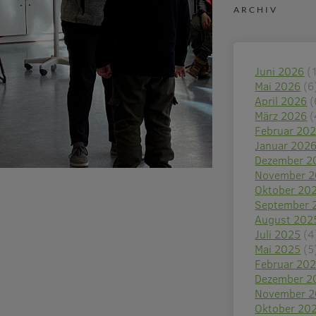
ARCHIV
Juni 2026
(
Mai 2026
(6
April 2026
(
März 2026
(
Februar 20
Januar 202
Dezember 2
November 
Oktober 20
September 
August 202
Juli 2025
(4
Mai 2025
(5
Februar 20
Dezember 2
November 
Oktober 20