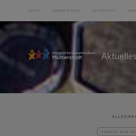
HOME
UNSERE SCHULE
UNTERRICHT
ANM
Aktuelle
ALLGEME
ZURÜCK ZUR Ü