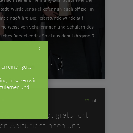
e nach seiner Ernennung zum Schulleiter der
tadt, wurde Jens Pellkofer nun auch offiziell in
mt eingeführt. Die Feierstunde wurde auf
ame Weise von Schülerinnen und Schülern des
faches Darstellendes Spiel aus dem Jahrgang 7
eröffnet.…
WEITERLESEN
hen einen guten
nguin sagen wir:
nzulernen und
018
14
GS Mutterstadt gratuliert
ren Abiturientinnen und