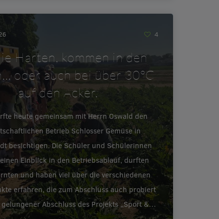
026
4
ie Harten, kommen in den
… oder auch bei über 30°C
auf den Acker.
urfte heute gemeinsam mit Herrn Oswald den
tschaftlichen Betrieb Schlosser Gemüse in
adt besichtigen. Die Schüler und Schülerinnen
inen Einblick in den Betriebsablauf, durften
ernten und haben viel über die verschiedenen
te erfahren, die zum Abschluss auch probiert
 gelungener Abschluss des Projekts „Sport &…