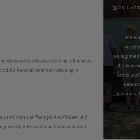
25. Jun 2
Mit ei
verabs
Kolleginnen
einem besonderen Klassentraining teilnehmen,
die Anwes
itut für Persönlichkeitsentwicklung in
Arbeit zur
Verabsc
Johannes. S
se zu stärken, den Teamgeist zu fördern und
g gegenseitiger Respekt und Kommunikation