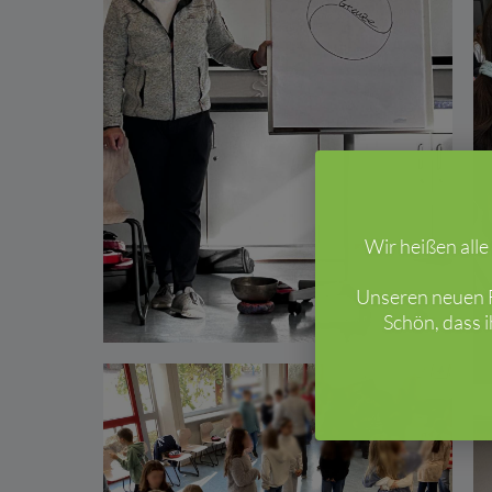
Wir heißen all
Unseren neuen F
Schön, dass 