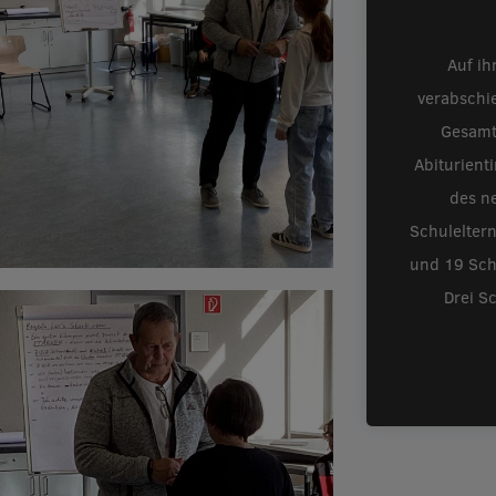
Auf ih
verabschi
Gesamt
Abiturient
des ne
Schulelter
und 19 Schü
Drei S