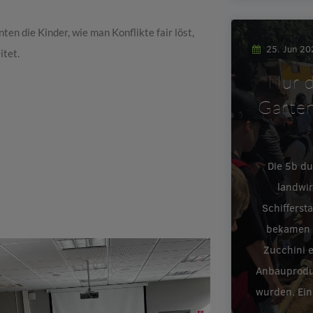
n die Kinder, wie man Konflikte fair löst,
25. Jun 2
itet.
Nur d
Garten
Die 5b d
landwir
Schifferst
bekamen e
Zucchini 
Anbauproduk
wurden. Ein