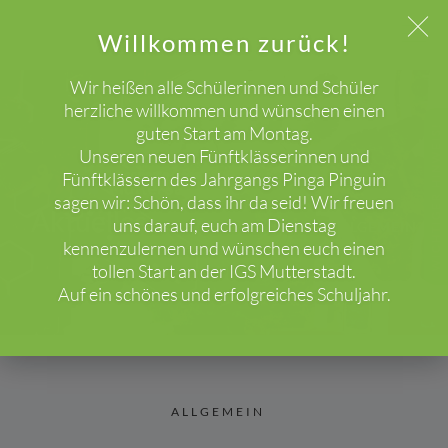
Willkommen zurück!
Wir heißen alle Schülerinnen und Schüler
herzliche willkommen und wünschen einen
guten Start am Montag.
WICHTIGER HINWEIS!
Unseren neuen Fünftklässerinnen und
Fünftklässern des Jahrgangs Pinga Pinguin
sagen wir: Schön, dass ihr da seid! Wir freuen
Aktuelles
uns darauf, euch am Dienstag
HOME
BLOG
ALLGEMEIN
kennenzulernen und wünschen euch einen
tollen Start an der IGS Mutterstadt.
Auf ein schönes und erfolgreiches Schuljahr.
ALLGEMEIN