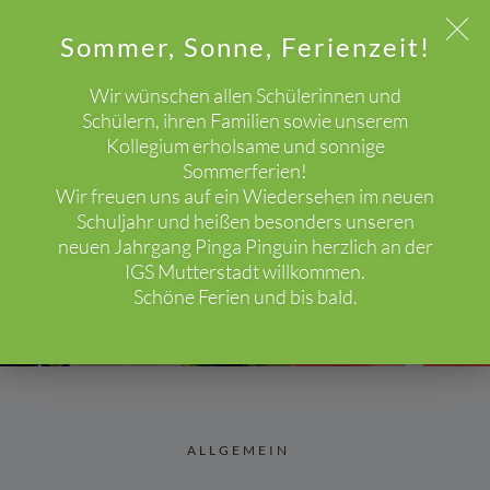
Sommer, Sonne, Ferienzeit!
Wir wünschen allen Schülerinnen und
Schülern, ihren Familien sowie unserem
Kollegium erholsame und sonnige
WICHTIGER HINWEIS!
Sommerferien!
Wir freuen uns auf ein Wiedersehen im neuen
Schuljahr und heißen besonders unseren
Aktuelles
neuen Jahrgang Pinga Pinguin herzlich an der
HOME
BLOG
ALLGEMEIN
IGS Mutterstadt willkommen.
Schöne Ferien und bis bald.
ALLGEMEIN