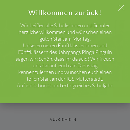
Willkommen zurück!
Wir heißen alle Schülerinnen und Schüler
herzliche willkommen und wünschen einen
guten Start am Montag.
WICHTIGER HINWEIS!
Unseren neuen Fünftklässerinnen und
Fünftklässern des Jahrgangs Pinga Pinguin
sagen wir: Schön, dass ihr da seid! Wir freuen
Aktuelles
uns darauf, euch am Dienstag
HOME
BLOG
ALLGEMEIN
kennenzulernen und wünschen euch einen
tollen Start an der IGS Mutterstadt.
Auf ein schönes und erfolgreiches Schuljahr.
ALLGEMEIN