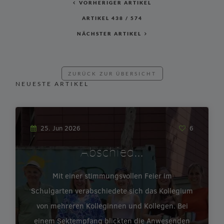
VORHERIGER ARTIKEL
ARTIKEL
438
/
574
NÄCHSTER ARTIKEL
ZURÜCK ZUR ÜBERSICHT
NEUESTE ARTIKEL
25. Jun 2026
6
Abschied…
Mit einer stimmungsvollen Feier im
Schulgarten verabschiedete sich das Kollegium
von mehreren Kolleginnen und Kollegen. Bei
einem Sektempfang blickten die Anwesenden