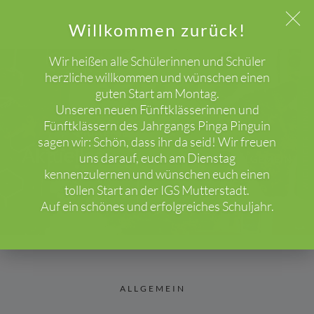
Willkommen zurück!
Wir heißen alle Schülerinnen und Schüler
herzliche willkommen und wünschen einen
guten Start am Montag.
WICHTIGER HINWEIS!
Unseren neuen Fünftklässerinnen und
Fünftklässern des Jahrgangs Pinga Pinguin
sagen wir: Schön, dass ihr da seid! Wir freuen
Aktuelles
uns darauf, euch am Dienstag
HOME
BLOG
ALLGEMEIN
kennenzulernen und wünschen euch einen
tollen Start an der IGS Mutterstadt.
Auf ein schönes und erfolgreiches Schuljahr.
ALLGEMEIN