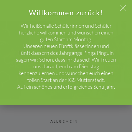
Willkommen zurück!
Wir heißen alle Schülerinnen und Schüler
herzliche willkommen und wünschen einen
guten Start am Montag.
WICHTIGER HINWEIS!
Unseren neuen Fünftklässerinnen und
Fünftklässern des Jahrgangs Pinga Pinguin
sagen wir: Schön, dass ihr da seid! Wir freuen
Aktuelles
uns darauf, euch am Dienstag
HOME
BLOG
ALLGEMEIN
kennenzulernen und wünschen euch einen
tollen Start an der IGS Mutterstadt.
Auf ein schönes und erfolgreiches Schuljahr.
ALLGEMEIN