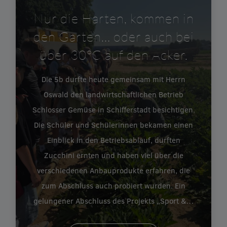
Nur die Harten, kommen in
den Garten… oder auch bei
über 30°C auf den Acker.
Die 5b durfte heute gemeinsam mit Herrn
Oswald den landwirtschaftlichen Betrieb
Schlosser Gemüse in Schifferstadt besichtigen.
Die Schüler und Schülerinnen bekamen einen
Einblick in den Betriebsablauf, durften
Zucchini ernten und haben viel über die
verschiedenen Anbauprodukte erfahren, die
zum Abschluss auch probiert wurden. Ein
gelungener Abschluss des Projekts „Sport &…