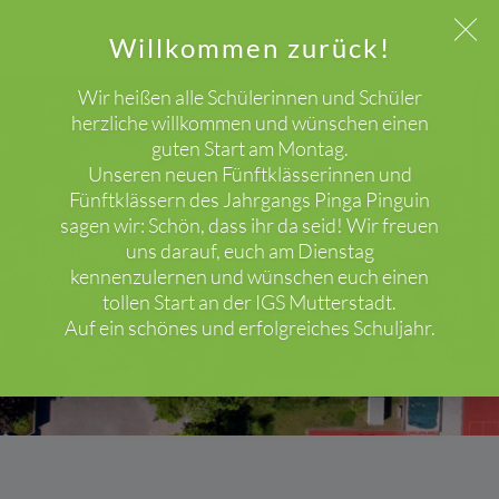
Willkommen zurück!
Wir heißen alle Schülerinnen und Schüler
herzliche willkommen und wünschen einen
guten Start am Montag.
WICHTIGER HINWEIS!
Unseren neuen Fünftklässerinnen und
Fünftklässern des Jahrgangs Pinga Pinguin
sagen wir: Schön, dass ihr da seid! Wir freuen
Kategorie: 25 Jahre IGS
uns darauf, euch am Dienstag
Mutterstadt
kennenzulernen und wünschen euch einen
tollen Start an der IGS Mutterstadt.
HOME
25 JAHRE IGS MUTTERSTADT
Auf ein schönes und erfolgreiches Schuljahr.