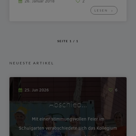
26. Januar 2018
2
hat Folgendes beschlossen: Projektwoche vom
LESEN
20. bis 24.August 2018 Thema: 25 Jahre
Vielfalt – IGS Mutterstadt Festakt und Schulfest
am […]
SEITE
1
/
1
NEUESTE ARTIKEL
25. Jun 2026
6
Abschied…
Mit einer stimmungsvollen Feier im
Schulgarten verabschiedete sich das Kollegium