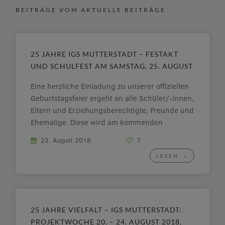
BEITRÄGE VOM AKTUELLE BEITRÄGE
25 JAHRE IGS MUTTERSTADT – FESTAKT
UND SCHULFEST AM SAMSTAG, 25. AUGUST
Eine herzliche Einladung zu unserer offiziellen
Geburtstagsfeier ergeht an alle Schüler/-innen,
Eltern und Erziehungsberechtigte, Freunde und
Ehemalige. Diese wird am kommenden
Samstag um 11.00 Uhr mit einem Festakt in
23. August 2018
7
Hof A eröffnet. Es erwarten uns ein buntes
LESEN
Programm und zahlreiche Gäste. (Weitere
Informationen folgen.) Auf dem sich
anschließenden Schulfest präsentieren […]
25 JAHRE VIELFALT – IGS MUTTERSTADT:
PROJEKTWOCHE 20. – 24. AUGUST 2018,