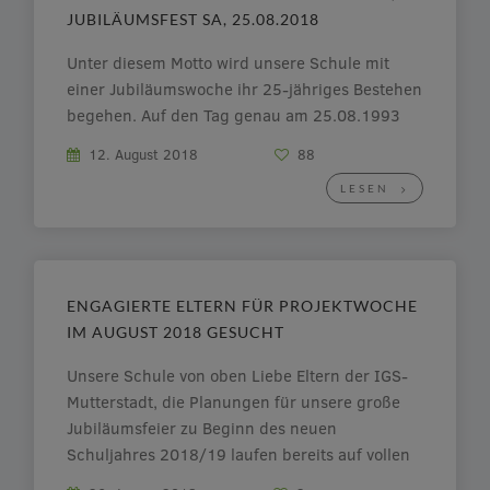
JUBILÄUMSFEST SA, 25.08.2018
Unter diesem Motto wird unsere Schule mit
einer Jubiläumswoche ihr 25-jähriges Bestehen
begehen. Auf den Tag genau am 25.08.1993
begann der Schulbetrieb der neugegründeten
12. August 2018
88
IGS Mutterstadt im Schulzentrum Mutterstadt,
LESEN
wo zur damaligen Zeit die Haupt- und
Realschule ihr Domizil hatten. Die
Jubiläumsfeiern beginnen mit einer vielfältigen
Projektwoche von Montag, dem […]
ENGAGIERTE ELTERN FÜR PROJEKTWOCHE
IM AUGUST 2018 GESUCHT
Unsere Schule von oben Liebe Eltern der IGS-
Mutterstadt, die Planungen für unsere große
Jubiläumsfeier zu Beginn des neuen
Schuljahres 2018/19 laufen bereits auf vollen
Touren und die Gesamtkonferenz der Schule