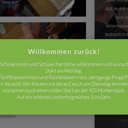
zwei Monat
IGS Mutters
sein A
unterhalts
Wahlpflicht
Willkommen zurück!
e Schülerinnen und Schüler herzliche willkommen und wünsc
Start am Montag.
ünftklässerinnen und Fünftklässern des Jahrgangs Pinga Pi
ihr da seid! Wir freuen uns darauf, euch am Dienstag kenne
wünschen euch einen tollen Start an der IGS Mutterstadt.
Auf ein schönes und erfolgreiches Schuljahr.
26. Mrz 2
rgang das Theater in Ludwigshafen mit einer
Die I
slautern.
ih