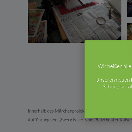
Wir heißen all
Unseren neuen F
Schön, dass 
Innerhalb des Märchenprojektes besuchte der 5er Jah
Aufführung von „Zwerg Nase“ vom Pfalztheater Kaiser