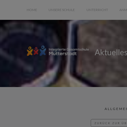
HOME
UNSERE SCHULE
UNTERRICHT
ANM
Aktuelle
ALLGEME
ZURÜCK ZUR Ü