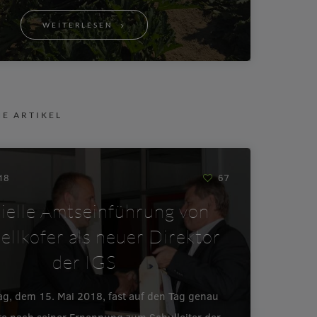
WEITERLESEN
NE ARTIKEL
018
67
zielle Amtseinführung von
ellkofer als neuer Direktor
der IGS
ag, dem 15. Mai 2018, fast auf den Tag genau