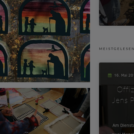
MEISTGELESE
16. Mai 2
Offi
Jens P
Am Dienst