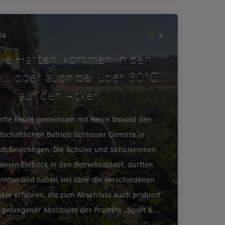
026
4
ie Harten, kommen in den
… oder auch bei über 30°C
auf den Acker.
urfte heute gemeinsam mit Herrn Oswald den
tschaftlichen Betrieb Schlosser Gemüse in
adt besichtigen. Die Schüler und Schülerinnen
inen Einblick in den Betriebsablauf, durften
ernten und haben viel über die verschiedenen
te erfahren, die zum Abschluss auch probiert
 gelungener Abschluss des Projekts „Sport &…