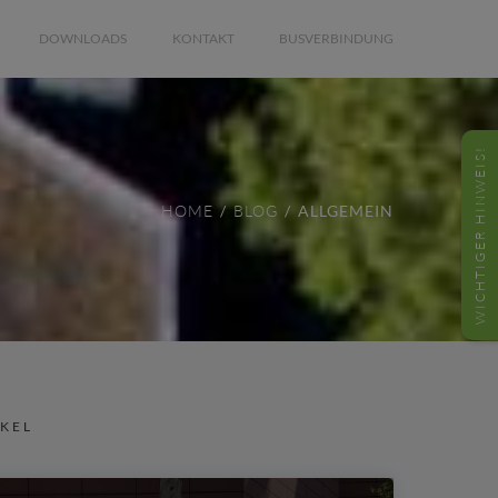
DOWNLOADS
KONTAKT
BUSVERBINDUNG
WICHTIGER HINWEIS!
HOME
BLOG
ALLGEMEIN
IKEL