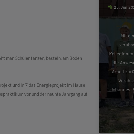
25. Jun 2
Mit ei
verabs
Kolleginnen
ieht man Schüler tanzen, basteln, am Boden
die Anwes
Arbeit zur
Verabsc
projekt und in 7 das Energieprojekt im Hause
Johannes. S
ebspraktikum vor und der neunte Jahrgang auf