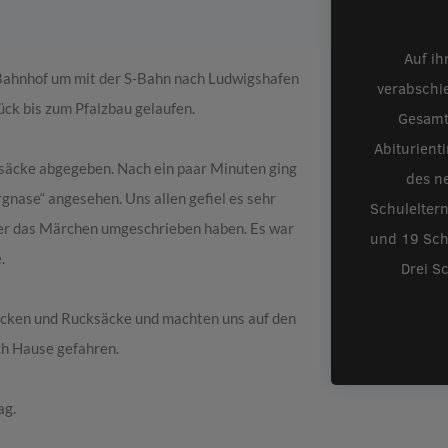
Auf ih
 Bahnhof um mit der S-Bahn nach Ludwigshafen
verabschi
tück bis zum Pfalzbau gelaufen.
Gesamt
Abiturient
äcke abgegeben. Nach ein paar Minuten ging
des ne
gnase“ angesehen. Uns allen gefiel es sehr
Schulelter
ieler das Märchen umgeschrieben haben. Es war
und 19 Schü
.
Drei S
Jacken und Rucksäcke und machten uns auf den
ch Hause gefahren.
ag.