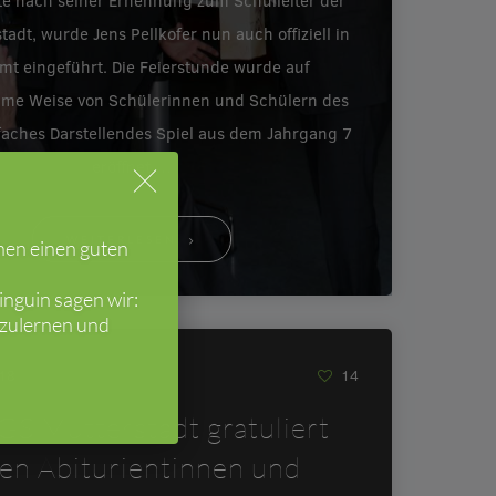
e nach seiner Ernennung zum Schulleiter der
tadt, wurde Jens Pellkofer nun auch offiziell in
mt eingeführt. Die Feierstunde wurde auf
ame Weise von Schülerinnen und Schülern des
faches Darstellendes Spiel aus dem Jahrgang 7
eröffnet.…
WEITERLESEN
hen einen guten
nguin sagen wir:
nzulernen und
018
14
GS Mutterstadt gratuliert
ren Abiturientinnen und