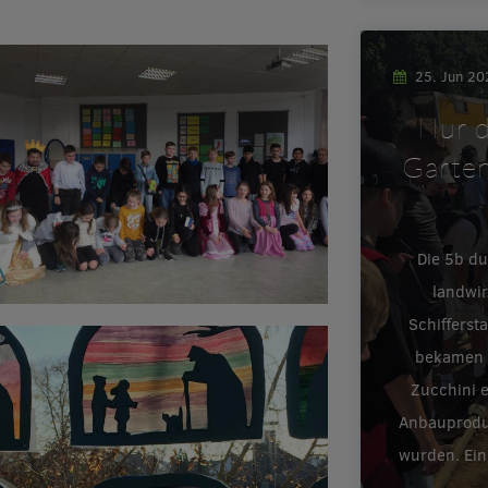
25. Jun 2
Nur d
Garten
Die 5b d
landwir
Schifferst
bekamen e
Zucchini 
Anbauproduk
wurden. Ein