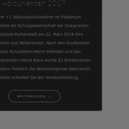
Abiturienten 2018
rer 17. Abiturabschlussfeier im Palatinum
edete die Schulgemeinschaft der Integrierten
schule Mutterstadt am 22. März 2018 ihre
innen und Abiturienten. Nach den Grußworten
uen Schulleiters Herrn Pellkofer und des
nsprechers Herrn Kany wurde 22 Schülerinnen
lern feierlich die Abiturzeugnisse überreicht.
chüler erhielten bei der Verabschiedung…
WEITERLESEN